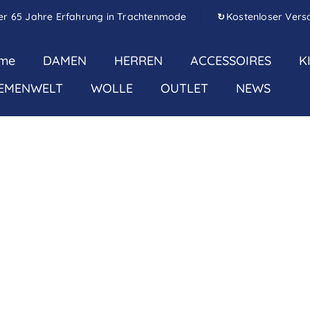
er 65 Jahre Erfahrung in Trachtenmode
Kostenloser Vers
↻
me
DAMEN
HERREN
ACCESSOIRES
K
EMENWELT
WOLLE
OUTLET
NEWS