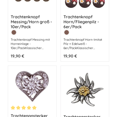
Trachtenknopf
Trachtenknopf
Messing/Horn groß -
Horn/Fliegenpilz -
10er/Pack
6er/Pack
Farbe:
Farbe:
Braun
Braun
Trachtenknopf Messing mit
Trachtenknopf Horn-Imitat
Horneinlage -
Pilz + Edelweiß -
10er/PackKlassischer
6er/PackKlassischer
TrachtenknopfAbmessungen:
TrachtenknopfAbmessungen:
Regulärer Preis:
19,90 €
Regulärer Preis:
19,90 €
Durchmesser 20 mm2-
Durchmesser 30 mm2-
Loch-KnopfFarbe Braun
Loch-KnopfHorn-ImitatFarbe
Braun
Durchschnittliche Bewertung von 5 von 5 Sternen
Trachtenanstecker
Trachtenanstecker