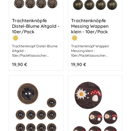
Trachtenknöpfe
Trachtenknöpfe
Distel-Blume Altgold -
Messing Wappen
10er/Pack
klein - 10er/Pack
Farbe:
Farbe:
Messing
Messing
Trachtenknopf Distel-Blume
Trachtenknopf Wappen
Altgold -
Messing klein -
10er/PackKlassischer
10er/PackKlassischer
TrachtenknopfAbmessungen:
TrachtenknopfAbmessungen:
Regulärer Preis:
19,90 €
Regulärer Preis:
19,90 €
Durchmesser 22 mmÖsen-
Durchmesser 20 mmÖsen-
KnopfFarbe
KnopfFarbe
Altgold/MessingMetall
Altgold/MessingMetall
Messing
Messing