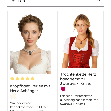
Trachtenkette Herz
handbemalt +
Swarovski Kristall
Durchschnittliche Bewertung von 5 von 5 Sternen
Kropfband Perlen mit
Farbe:
Herz-Anhänger
Karminrot
Farbe:
Erlesene Trachtenkette
Creme
aufwändig handbemalt -mit
Wunderschönes
Swarovski-Kristall
Perlenkropfband mit Glitzer-
verziertBildschöne
Effekt -ein Highlight mit