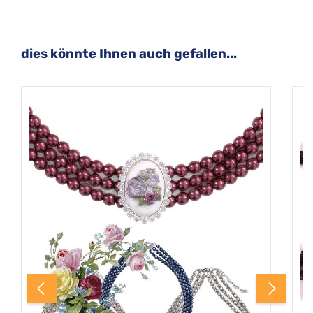
Produktgalerie überspringen
dies könnte Ihnen auch gefallen...