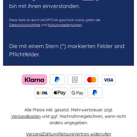
bin mit ihnen einverstanden.
Diese Seite ist durch reCAPTCHA geschützt und es gelten die
Datenschutzrichtlinie
und
Nutzungsbedingungen
.
Die mit einem Stern (*) markierten Felder sind
Pflichtfelder.
Alle Preise inkl. gesetzl. Mehrwertsteuer zzgl.
Versandkosten
und ggf. Nachnahmegebühren, wenn nicht
anders angegeben.
Versand
Zahlung
Retoure
Vertrag widerrufen