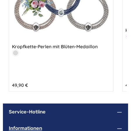
Kr
Fa
R
Kropfkette-Perlen mit Blüten-Medaillon
Farbe:
Silber
Regulärer Preis:
49,90 €
Reg
49
Service-Hotline
Informationen