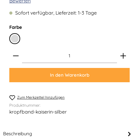
Durchschnittliche Bewertung von 0 von 5 Sternen
Bewerten
Sofort verfügbar, Lieferzeit: 1-3 Tage
auswählen
Farbe
Silber
Produkt Anzahl: Gib den gewünschten Wert ein ode
In den Warenkorb
Zum Merkzettel hinzufügen
Produktnummer:
kropfband-kaiserin-silber
Beschreibung