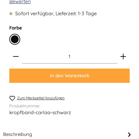
Durchschnittliche Bewertung von 0 von 5 Sternen
Bewerten
Sofort verfügbar, Lieferzeit: 1-3 Tage
auswählen
Farbe
Schwarz
Produkt Anzahl: Gib den gewünschten Wert ein ode
In den Warenkorb
Zum Merkzettel hinzufügen
Produktnummer:
kropfband-carlaa-schwarz
Beschreibung