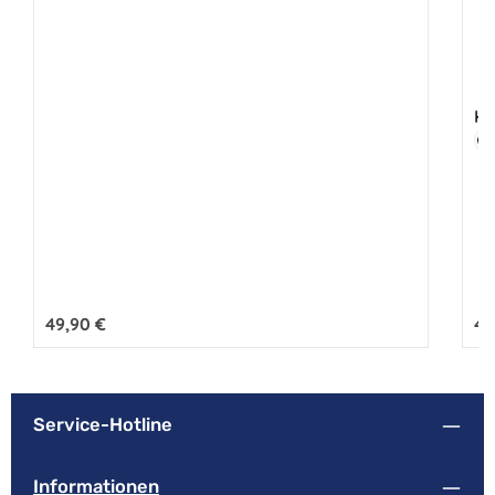
Kr
Fa
S
Regulärer Preis:
49,90 €
Reg
49
Service-Hotline
Informationen