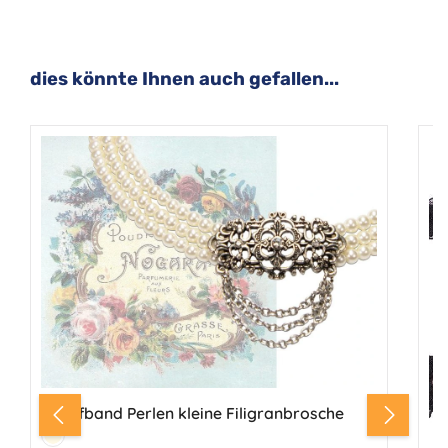
Produktgalerie überspringen
dies könnte Ihnen auch gefallen...
Kropfband Perlen kleine Filigranbrosche
Farbe:
Creme