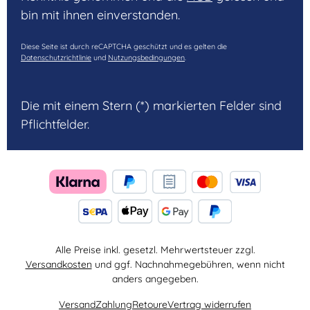
bin mit ihnen einverstanden.
Diese Seite ist durch reCAPTCHA geschützt und es gelten die
Datenschutzrichtlinie
und
Nutzungsbedingungen
.
Die mit einem Stern (*) markierten Felder sind
Pflichtfelder.
Alle Preise inkl. gesetzl. Mehrwertsteuer zzgl.
Versandkosten
und ggf. Nachnahmegebühren, wenn nicht
anders angegeben.
Versand
Zahlung
Retoure
Vertrag widerrufen