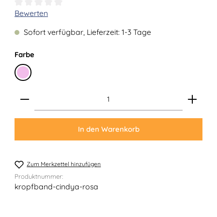
Durchschnittliche Bewertung von 0 von 5 Sternen
Bewerten
Sofort verfügbar, Lieferzeit: 1-3 Tage
auswählen
Farbe
Rosa
Produkt Anzahl: Gib den gewünschten Wert ein ode
In den Warenkorb
Zum Merkzettel hinzufügen
Produktnummer:
kropfband-cindya-rosa