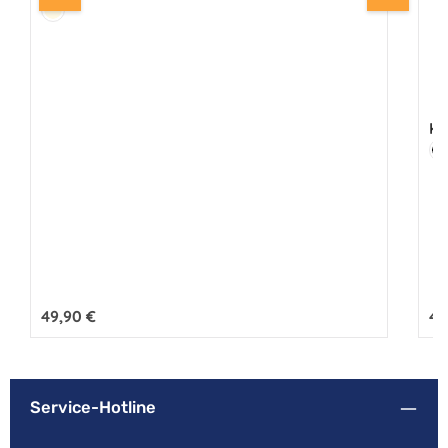
Farbe:
Creme
Kr
Fa
S
Regulärer Preis:
49,90 €
Reg
49
Service-Hotline