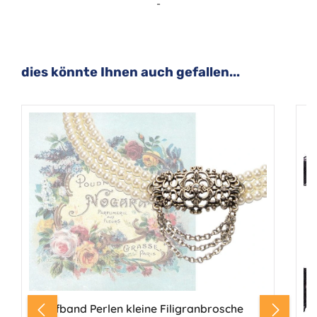
-
Produktgalerie überspringen
dies könnte Ihnen auch gefallen...
Kropfband Perlen kleine Filigranbrosche