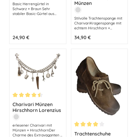
Münzen
Basic Herrengürtel in
Farbe:
Schwarz + Braun Sehr
Silber
stabiler Basic-Gürtel aus
Stilvolle Trachtenspange mit
robustem Lederimitat.
CharivariKragenspange mit
Überzeugen Sie sich selbst
echtem Hirschhorn +
von einer schönen Qualität
schmückenden Charivari-
mit guten Preis-Leistungs-
Regulärer Preis:
24,90 €
Regulärer Preis:
34,90 €
Elementen -passt zu jedem
Verhältnis. Passt prima zu
Trachtenhemd
jeder Trachtenlederhose
Trachtenspange Farbe
oder Jeanshose. 100%
Altsilbermit 2 Halte-
PolyurethanBreite 3,8
ClipsMetall Messing
cm verstellbarglattes
Finisheckige Metall-
Schnallesehr stabil und
hochwertigFarbe Schwarz +
Braun
Durchschnittliche Bewertung von 4.4 von 5 Sternen
Charivari Münzen
Hirschhorn Lorenzius
Farbe:
Silber
erlesener Charivari mit
Münzen + HirschhornDer
Durchschnittliche Bewertung
Trachtenschuhe
Charme des Extravaganten -