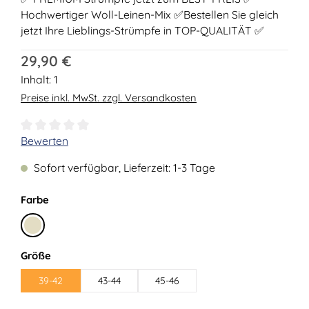
Hochwertiger Woll-Leinen-Mix ✅Bestellen Sie gleich
jetzt Ihre Lieblings-Strümpfe in TOP-QUALITÄT ✅
Regulärer Preis:
29,90 €
Inhalt:
1
Preise inkl. MwSt. zzgl. Versandkosten
Durchschnittliche Bewertung von 0 von 5 Sternen
Bewerten
Sofort verfügbar, Lieferzeit: 1-3 Tage
auswählen
Farbe
Beige
auswählen
Größe
39-42
43-44
45-46