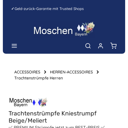
Zum Hauptinhalt springen
✓
Geld-zurück-Garantie mit Trusted Shops
Warenk
ACCESSOIRES
HERREN-ACCESSOIRES
Trachtenstrümpfe Herren
Bildergalerie überspringen
Trachtenstrümpfe Kniestrumpf
Beige/Meliert
✅ PREMIUM Strümpfe jetzt zum BEST-PREIS ✅