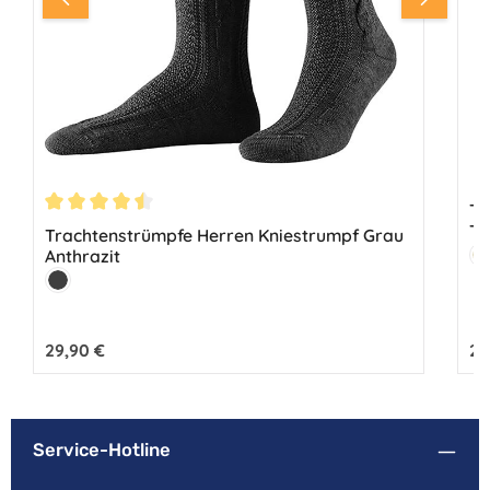
Tr
Durchschnittliche Bewertung von 4.5 von 5 Sternen
Tr
Trachtenstrümpfe Herren Kniestrumpf Grau
Fa
Anthrazit
B
Farbe:
Anthrazit
Regulärer Preis:
29,90 €
Reg
29
Service-Hotline