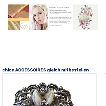
-
Produktgalerie überspringen
chice ACCESSOIRES gleich mitbestellen