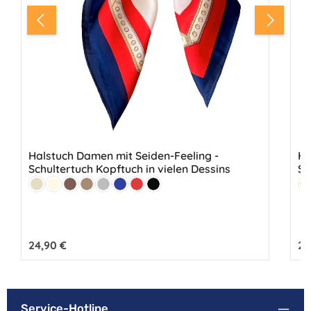
Halstuch Damen mit Seiden-Feeling -
Ha
Schultertuch Kopftuch in vielen Dessins
Sc
Farbe:
Fa
Beige
Creme
Braun
Hellbraun
Grau
Marine
Rot
Schwarz
B
Regulärer Preis:
24,90 €
Reg
24
Service-Hotline