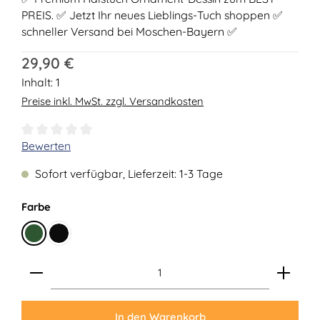
PREIS. ✅ Jetzt Ihr neues Lieblings-Tuch shoppen ✅
schneller Versand bei Moschen-Bayern ✅
Regulärer Preis:
29,90 €
Inhalt:
1
Preise inkl. MwSt. zzgl. Versandkosten
Durchschnittliche Bewertung von 0 von 5 Sternen
Bewerten
Sofort verfügbar, Lieferzeit: 1-3 Tage
auswählen
Farbe
Tanne
Schwarz
Produkt Anzahl: Gib den gewünschten Wert ein ode
In den Warenkorb