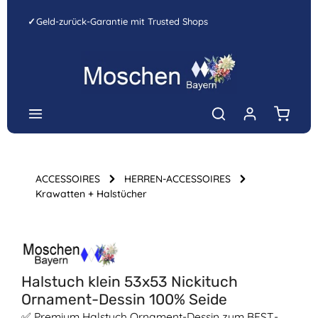
Zum Hauptinhalt springen
✓
Geld-zurück-Garantie mit Trusted Shops
Warenk
ACCESSOIRES
HERREN-ACCESSOIRES
Krawatten + Halstücher
Bildergalerie überspringen
Halstuch klein 53x53 Nickituch
Ornament-Dessin 100% Seide
✅ Premium Halstuch Ornament-Dessin zum BEST-