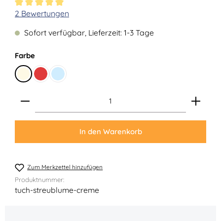
Durchschnittliche Bewertung von 5 von 5 Sternen
2 Bewertungen
Sofort verfügbar, Lieferzeit: 1-3 Tage
auswählen
Farbe
Creme
Rot
Eisblau
Produkt Anzahl: Gib den gewünschten Wert ein ode
In den Warenkorb
Zum Merkzettel hinzufügen
Produktnummer:
tuch-streublume-creme