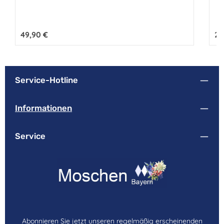
Regulärer Preis:
49,90 €
Reg
26
Service-Hotline
Informationen
Service
Abonnieren Sie jetzt unseren regelmäßig erscheinenden