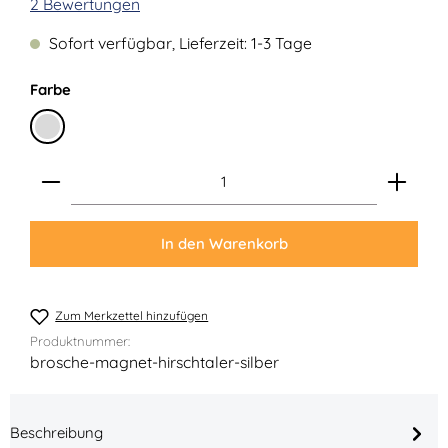
Durchschnittliche Bewertung von 4.5 von 5 Sternen
2 Bewertungen
Sofort verfügbar, Lieferzeit: 1-3 Tage
auswählen
Farbe
Silber
Produkt Anzahl: Gib den gewünschten Wert ein ode
In den Warenkorb
Zum Merkzettel hinzufügen
Produktnummer:
brosche-magnet-hirschtaler-silber
Beschreibung