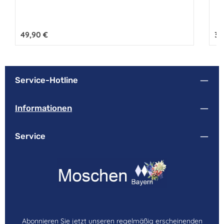
Regulärer Preis:
49,90 €
Reg
39
Service-Hotline
Informationen
Service
Abonnieren Sie jetzt unseren regelmäßig erscheinenden