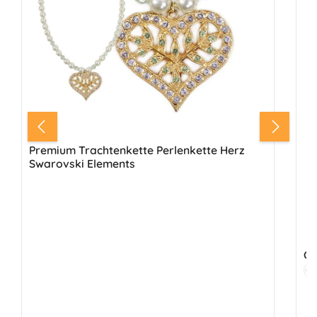
Premium Trachtenkette Perlenkette Herz
Swarovski Elements
Fa
S