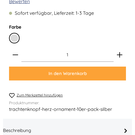
Durchschnittliche Bewertung von 0 von 5 Sternen
Bewerten
Sofort verfügbar, Lieferzeit: 1-3 Tage
auswählen
Farbe
Silber
Produkt Anzahl: Gib den gewünschten Wert ein ode
In den Warenkorb
Zum Merkzettel hinzufügen
Produktnummer:
trachtenknopf-herz-ornament-10er-pack-silber
Beschreibung