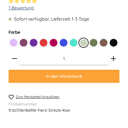
Durchschnittliche Bewertung von 5 von 5 Sternen
1 Bewertung
Sofort verfügbar, Lieferzeit: 1-3 Tage
auswählen
Farbe
Flieder
Beere
Lila
Rot
Karminrot
Royalblau
Türkis
Lindgrün
Moosgrün
Braun
Schwar
Produkt Anzahl: Gib den gewünschten Wert ein ode
In den Warenkorb
Zum Merkzettel hinzufügen
Produktnummer:
trachtenkette-herz-breze-kiwi