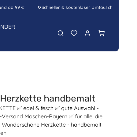
and ab 99 €
Schneller & kostenloser Umtausch
↻
INDER
Warenkorb enth
 Herzkette handbemalt
TE ✅ edel & fesch ✅ gute Auswahl -
e-Versand Moschen-Bayern ✅ für alle, die
! Wunderschöne Herzkette - handbemalt
en.