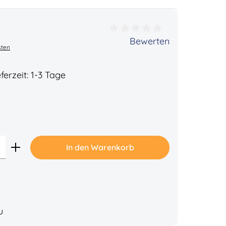
ertung von 0 von 5 Sternen
Bewerten
sten
ferzeit: 1-3 Tage
Gib den gewünschten Wert ein oder benu
In den Warenkorb
u