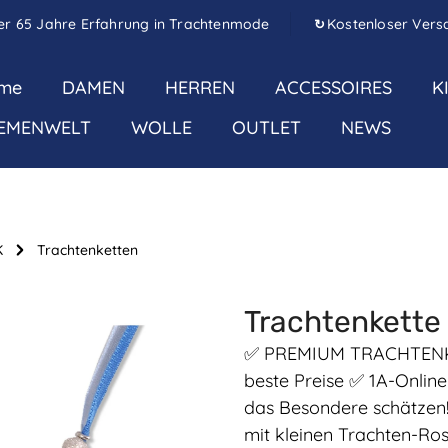
er 65 Jahre Erfahrung in Trachtenmode
Kostenloser Vers
↻
me
DAMEN
HERREN
ACCESSOIRES
K
EMENWELT
WOLLE
OUTLET
NEWS
K
Trachtenketten
Trachtenkette
✅ PREMIUM TRACHTENKET
beste Preise ✅ 1A-Onlin
das Besondere schätzen
mit kleinen Trachten-Ros