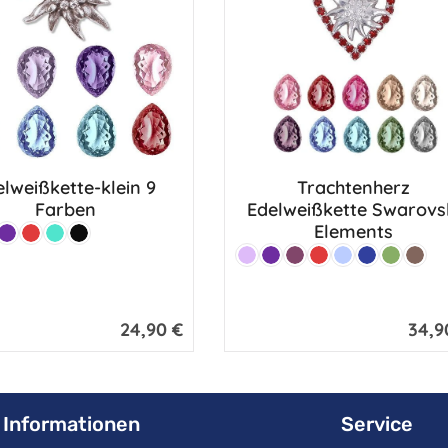
lweißkette-klein 9
Trachtenherz
Farben
Edelweißkette Swarovs
Elements
a
k
Lila
Rot
Türkis
Schwarz
Farbe:
Flieder
Lila
Beere
Rot
Hellblau
Marine
Apfel
Mitte
24,90 €
34,9
Regulärer Preis:
Regulär
Informationen
Service