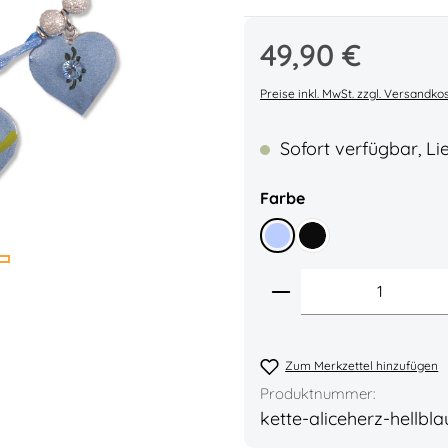
Regulärer Preis:
49,90 €
Durchschnittliche Bew
Preise inkl. MwSt. zzgl. Versandko
Sofort verfügbar, Lie
auswählen
Farbe
Hellblau
Schwarz
Produkt Anzahl: 
Zum Merkzettel hinzufügen
Produktnummer:
kette-aliceherz-hellbla