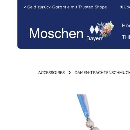
Zum Hauptinhalt springen
Zur Hauptnavigation springen
Geld-zurück-Garantie mit Trusted Shops
Üb
✓
★
Ho
TH
ACCESSOIRES
DAMEN-TRACHTENSCHMUC
Bildergalerie überspringen