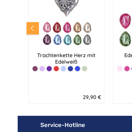
Trachtenkette Herz mit
Ede
Edelweiß
Farbe:
Farbe:
Beere
Flieder
Lila
Rot
Hellblau
Marine
Royalblau
Lindgrün
Hellros
Pin
29,90 €
Regulärer Preis:
Service-Hotline