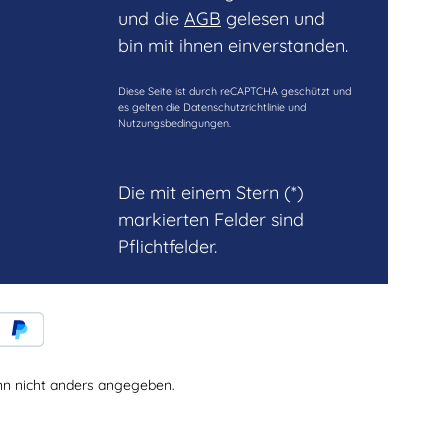
und die
AGB
gelesen und
bin mit ihnen einverstanden.
Diese Seite ist durch reCAPTCHA geschützt und
es gelten die
Datenschutzrichtlinie
und
Nutzungsbedingungen
.
Die mit einem Stern (*)
markierten Felder sind
Pflichtfelder.
 nicht anders angegeben.