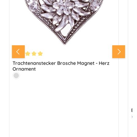
Durchschnittliche Bewertung von 5 von 5 Sternen
Trachtenanstecker Brosche Magnet - Herz
Ornament
Farbe:
Silber
Ed
Fa
B