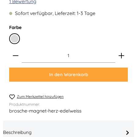
Durchschnittliche Bewertung von 5 von 5 Sternen
1 Bewertung
Sofort verfügbar, Lieferzeit: 1-3 Tage
auswählen
Farbe
Silber
Produkt Anzahl: Gib den gewünschten Wert ein ode
In den Warenkorb
Zum Merkzettel hinzufügen
Produktnummer:
brosche-magnet-herz-edelweiss
Beschreibung