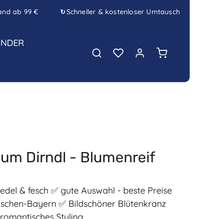
and ab 99 €
Schneller & kostenloser Umtausch
↻
INDER
Warenkorb enth
um Dirndl - Blumenreif
l & fesch ✅ gute Auswahl - beste Preise
schen-Bayern ✅ Bildschöner Blütenkranz
 romantisches Styling