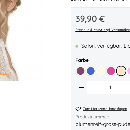
Regulärer Preis:
39,90 €
Durchschnittliche Bewe
Preise inkl. MwSt. zzgl. Versandko
Sofort verfügbar, Lie
auswählen
Farbe
Beere
Blau
Creme
Pink
Pude
Produkt Anzahl: 
Zum Merkzettel hinzufügen
Produktnummer:
blumenreif-gross-pude