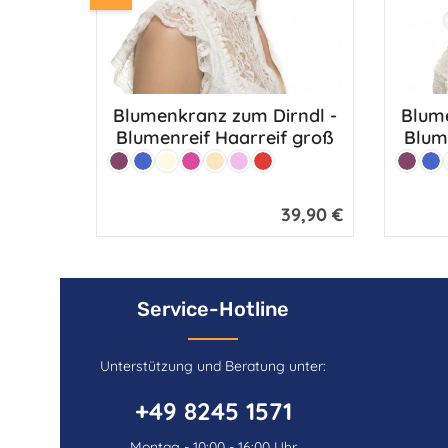
Blumenkranz zum Dirndl -
Blume
Produkt Anzahl: Gib den gewü
Pro
Blumenreif Haarreif groß
Farbe:
Farbe:
Beere
Blau
Creme
Pink
Puder
Rosa
Rot
Beere
Bl
39,90 €
Regulärer Preis:
Service-Hotline
Unterstützung und Beratung unter:
+49 8245 1571
Montag - 10:00 - 16:00 Uhr