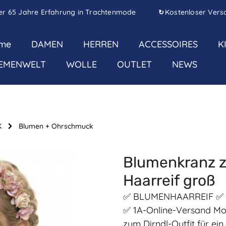
er 65 Jahre Erfahrung in Trachtenmode
Kostenloser Vers
↻
me
DAMEN
HERREN
ACCESSOIRES
K
EMENWELT
WOLLE
OUTLET
NEWS
K
Blumen + Ohrschmuck
Blumenkranz z
Haarreif groß
✅ BLUMENHAARREIF ✅ ede
✅ 1A-Online-Versand Mo
zum Dirndl-Outfit für ein