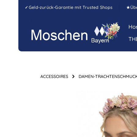
Zum Hauptinhalt springen
Zur Hauptnavigation springen
Geld-zurück-Garantie mit Trusted Shops
Üb
✓
★
Ho
TH
ACCESSOIRES
DAMEN-TRACHTENSCHMUC
Bildergalerie überspringen