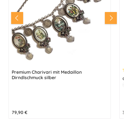
Premium Charivari mit Medaillon
Du
Dirndlschmuck silber
Ch
Fa
S
Regulärer Preis:
79,90 €
Reg
39