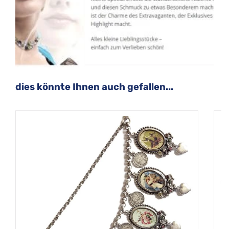
Produktgalerie überspringen
dies könnte Ihnen auch gefallen...