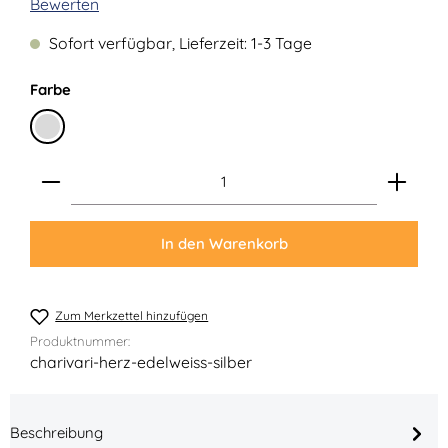
Durchschnittliche Bewertung von 0 von 5 Sternen
Bewerten
Sofort verfügbar, Lieferzeit: 1-3 Tage
auswählen
Farbe
Silber
Produkt Anzahl: Gib den gewünschten Wert ein ode
In den Warenkorb
Zum Merkzettel hinzufügen
Produktnummer:
charivari-herz-edelweiss-silber
Beschreibung