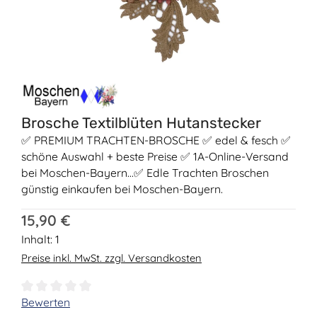
Brosche Textilblüten Hutanstecker
✅ PREMIUM TRACHTEN-BROSCHE ✅ edel & fesch ✅
schöne Auswahl + beste Preise ✅ 1A-Online-Versand
bei Moschen-Bayern...✅ Edle Trachten Broschen
günstig einkaufen bei Moschen-Bayern.
Regulärer Preis:
15,90 €
Inhalt:
1
Preise inkl. MwSt. zzgl. Versandkosten
Durchschnittliche Bewertung von 0 von 5 Sternen
Bewerten