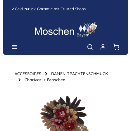
Zum Hauptinhalt springen
✓
Geld-zurück-Garantie mit Trusted Shops
Warenk
ACCESSOIRES
DAMEN-TRACHTENSCHMUCK
Charivari + Broschen
Bildergalerie überspringen