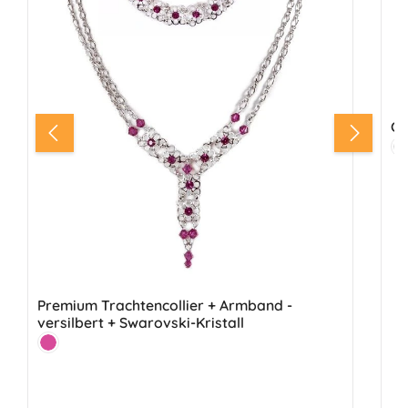
Ch
Fa
S
Premium Trachtencollier + Armband -
versilbert + Swarovski-Kristall
Farbe:
Pink