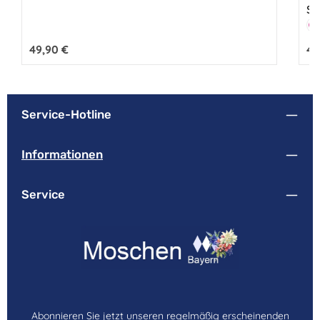
Sw
Fa
P
Regulärer Preis:
49,90 €
Reg
49
Service-Hotline
Informationen
Service
Abonnieren Sie jetzt unseren regelmäßig erscheinenden