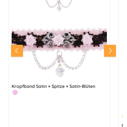
Kropfband Satin + Spitze + Satin-Blüten
Farbe:
Rosa
Du
Pr