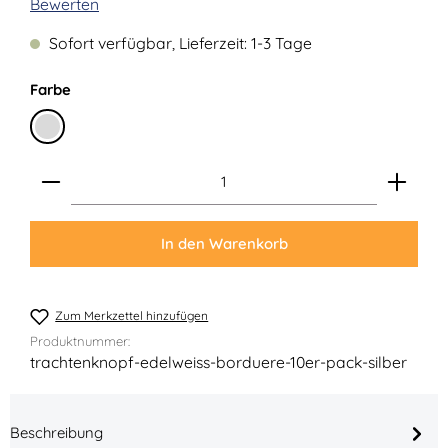
Durchschnittliche Bewertung von 0 von 5 Sternen
Bewerten
Sofort verfügbar, Lieferzeit: 1-3 Tage
auswählen
Farbe
Silber
Produkt Anzahl: Gib den gewünschten Wert ein ode
In den Warenkorb
Zum Merkzettel hinzufügen
Produktnummer:
trachtenknopf-edelweiss-borduere-10er-pack-silber
Beschreibung