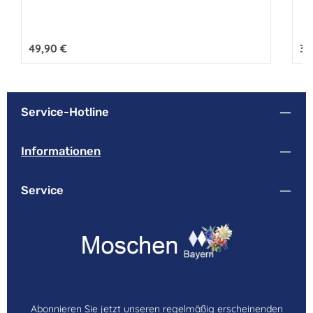
Regulärer Preis:
49,90 €
Reg
39
Service-Hotline
Informationen
Service
Abonnieren Sie jetzt unseren regelmäßig erscheinenden