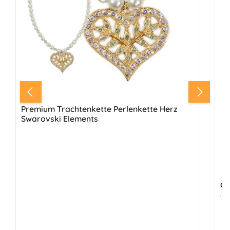
Premium Trachtenkette Perlenkette Herz
Swarovski Elements
Fa
S