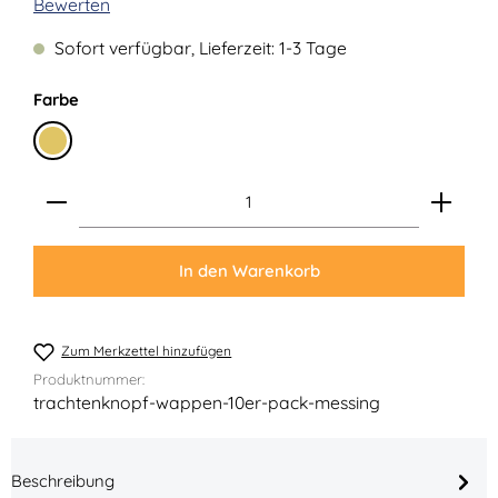
Durchschnittliche Bewertung von 0 von 5 Sternen
Bewerten
Sofort verfügbar, Lieferzeit: 1-3 Tage
auswählen
Farbe
Messing
Produkt Anzahl: Gib den gewünschten Wert ein ode
In den Warenkorb
Zum Merkzettel hinzufügen
Produktnummer:
trachtenknopf-wappen-10er-pack-messing
Beschreibung