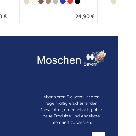
Farbe:
Farbe:
rz
Beige
Creme
Braun
Hellbraun
Grau
Marine
Rot
Schwarz
Beige
Creme
Bra
0 €
24,90 €
er Preis:
Regulärer Preis:
Abonnieren Sie jetzt unseren
regelmäßig erscheinenden
Newsletter, um rechtzeitig über
neue Produkte und Angebote
informiert zu werden.
E-Mail-Adresse*