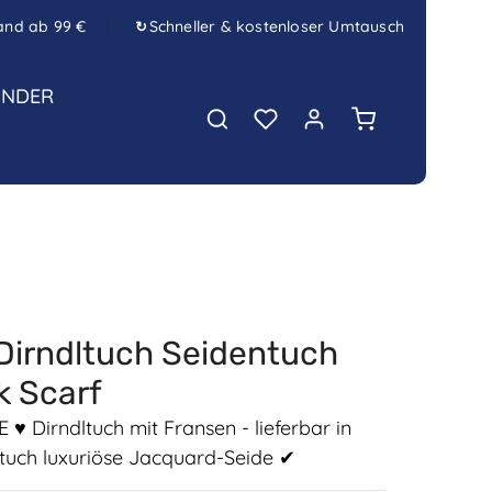
and ab 99 €
Schneller & kostenloser Umtausch
↻
INDER
Warenkorb enth
Dirndltuch Seidentuch
k Scarf
Dirndltuch mit Fransen - lieferbar in
rtuch luxuriöse Jacquard-Seide ✔