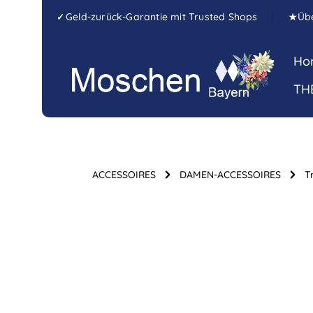
Zum Hauptinhalt springen
Zur Hauptnavigation springen
Geld-zurück-Garantie mit Trusted Shops
Üb
✓
★
Ho
TH
ACCESSOIRES
DAMEN-ACCESSOIRES
T
Bildergalerie überspringen