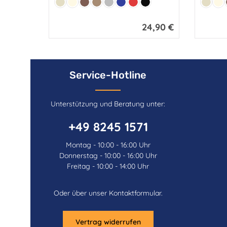
Farbe:
Farbe:
4 cm - Höhe 3 cmLieferumfang Spange ohne
Beige
Creme
Braun
Hellbraun
Grau
Marine
Rot
Schwarz
Beige
Cr
Halstuch!
24,90 €
Regulärer Preis:
Service-Hotline
Unterstützung und Beratung unter:
+49 8245 1571
Montag - 10:00 - 16:00 Uhr
Donnerstag - 10:00 - 16:00 Uhr
Freitag - 10:00 - 14:00 Uhr
Oder über unser
Kontaktformular
.
Vertrag widerrufen