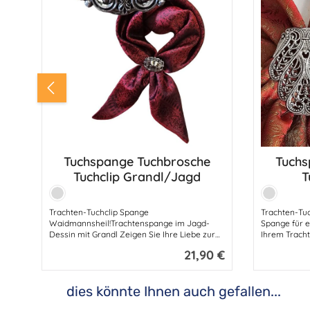
Tuchspange Tuchbrosche
Tuchs
Produkt Anzahl: Gib den gewünsc
Produ
Tuchclip Grandl/Jagd
T
Farbe:
Farbe:
Silber
Silber
Trachten-Tuchclip Spange
Trachten-Tuc
Waidmannsheil!Trachtenspange im Jagd-
Spange für e
Dessin mit Grandl Zeigen Sie Ihre Liebe zur
Ihrem Tracht
Jagd und zur Natur mit dieser
unserer exqu
21,90 €
Regulärer Preis:
außergewöhnlichen Trachtenspange im
elegante Tuc
Jagd-Dessin. Das Highlight dieses
um hochwerti
Accessoires ist das stilvolle Grandl,
sicher zu fix
dies könnte Ihnen auch gefallen...
eingebettet in ein rustikales und zugleich
Tradition un
Produktgalerie überspringen
edles Design, das perfekt zu Trachten und
Harmonie.He