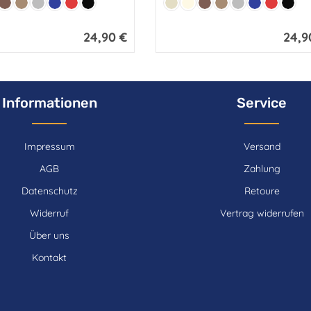
Farbe:
eme
Braun
Hellbraun
Grau
Marine
Rot
Schwarz
Beige
Creme
Braun
Hellbraun
Grau
Marine
Rot
Schwa
24,90 €
24,9
Regulärer Preis:
Regulär
Informationen
Service
Impressum
Versand
AGB
Zahlung
Datenschutz
Retoure
Widerruf
Vertrag widerrufen
Über uns
Kontakt