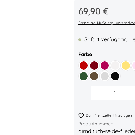
Regulärer Preis:
69,90 €
Durchschnittliche Bewe
Preise inkl. MwSt. zzgl. Versandko
Sofort verfügbar, Lie
auswählen
Farbe
Kirschrot
Bordeaux
Karminrot
Weiß
Gold
Tanne
Dunkelbraun
Silber
Schwarz
Produkt Anzahl: 
Zum Merkzettel hinzufügen
Produktnummer:
dirndltuch-seide-fliede