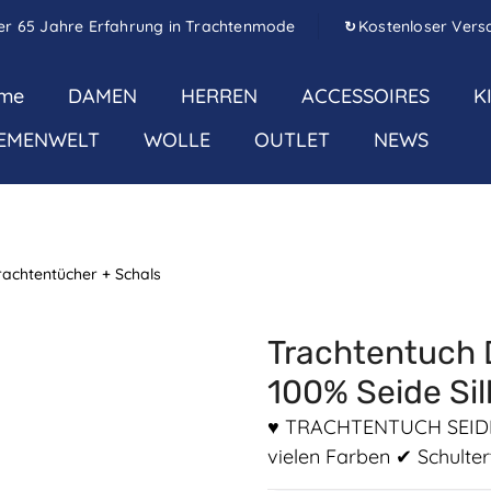
er 65 Jahre Erfahrung in Trachtenmode
Kostenloser Vers
↻
me
DAMEN
HERREN
ACCESSOIRES
K
EMENWELT
WOLLE
OUTLET
NEWS
rachtentücher + Schals
Trachtentuch 
100% Seide Sil
♥ TRACHTENTUCH SEIDE ♥ 
vielen Farben ✔ Schulte