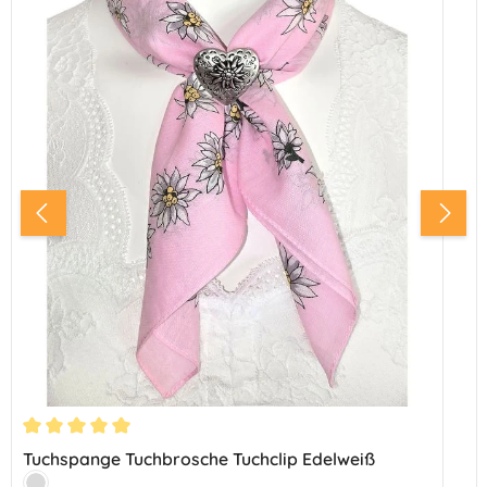
Durchschnittliche Bewertung von 5 von 5 Sternen
Tuchspange Tuchbrosche Tuchclip Edelweiß
Farbe: