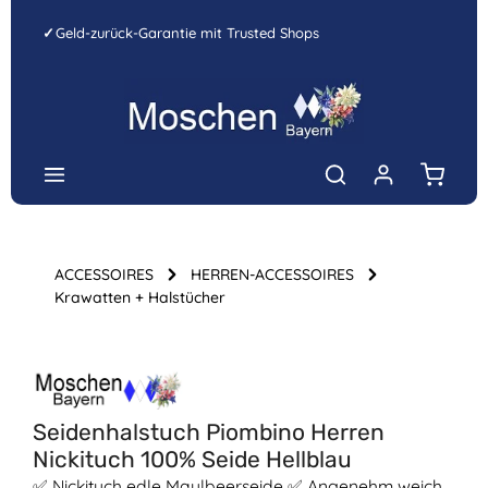
Zum Hauptinhalt springen
✓
Geld-zurück-Garantie mit Trusted Shops
Warenk
ACCESSOIRES
HERREN-ACCESSOIRES
Krawatten + Halstücher
Bildergalerie überspringen
Seidenhalstuch Piombino Herren
Nickituch 100% Seide Hellblau
✅ Nickituch edle Maulbeerseide ✅ Angenehm weich