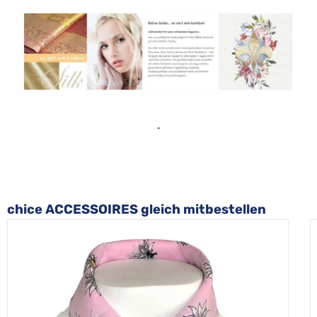
-
Produktgalerie überspringen
chice ACCESSOIRES gleich mitbestellen