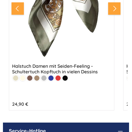
Halstuch Damen mit Seiden-Feeling -
Ha
Schultertuch Kopftuch in vielen Dessins
Sc
Farbe:
Fa
Beige
Creme
Braun
Hellbraun
Grau
Marine
Rot
Schwarz
B
Regulärer Preis:
24,90 €
Reg
24
Service-Hotline