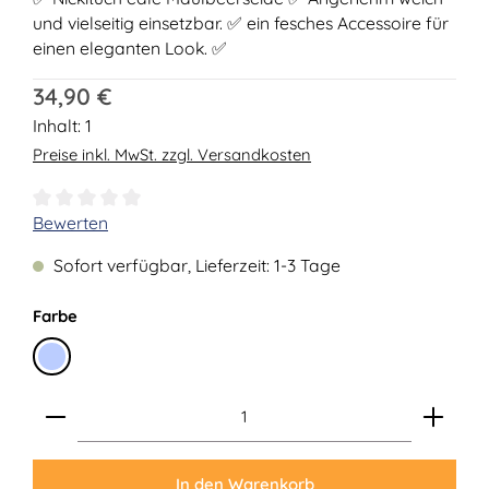
und vielseitig einsetzbar. ✅ ein fesches Accessoire für
einen eleganten Look. ✅
Regulärer Preis:
34,90 €
Inhalt:
1
Preise inkl. MwSt. zzgl. Versandkosten
Durchschnittliche Bewertung von 0 von 5 Sternen
Bewerten
Sofort verfügbar, Lieferzeit: 1-3 Tage
auswählen
Farbe
Hellblau
Produkt Anzahl: Gib den gewünschten Wert ein ode
In den Warenkorb