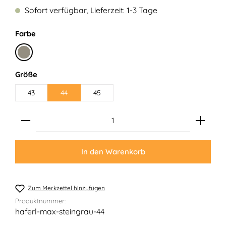
Sofort verfügbar, Lieferzeit: 1-3 Tage
auswählen
Farbe
Stein
auswählen
Größe
43
44
45
Produkt Anzahl: Gib den gewünschten Wert ein ode
In den Warenkorb
Zum Merkzettel hinzufügen
Produktnummer:
haferl-max-steingrau-44