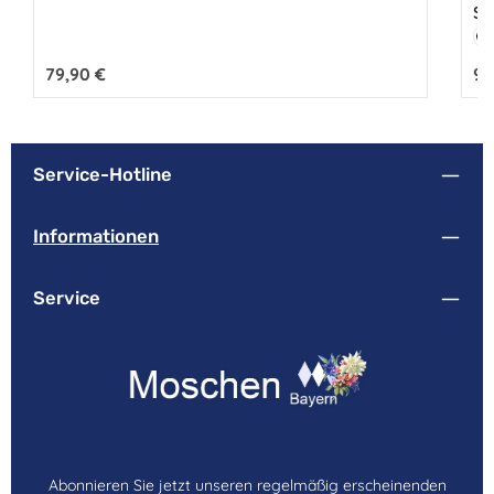
Sc
Fa
S
Regulärer Preis:
79,90 €
Reg
99
Service-Hotline
Informationen
Service
Abonnieren Sie jetzt unseren regelmäßig erscheinenden