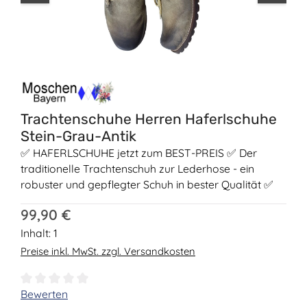
Trachtenschuhe Herren Haferlschuhe
Stein-Grau-Antik
✅ HAFERLSCHUHE jetzt zum BEST-PREIS ✅ Der
traditionelle Trachtenschuh zur Lederhose - ein
robuster und gepflegter Schuh in bester Qualität ✅
Regulärer Preis:
99,90 €
Inhalt:
1
Preise inkl. MwSt. zzgl. Versandkosten
Durchschnittliche Bewertung von 0 von 5 Sternen
Bewerten