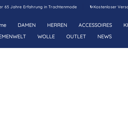
er 65 Jahre Erfahrung in Trachtenmode
Kostenloser Vers
↻
me
DAMEN
HERREN
ACCESSOIRES
K
EMENWELT
WOLLE
OUTLET
NEWS