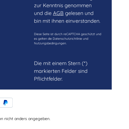
zur Kenntnis genommen
und die
AGB
gelesen und
bin mit ihnen einverstanden.
Diese Seite ist durch reCAPTCHA geschützt und
es gelten die
Datenschutzrichtlinie
und
Nutzungsbedingungen
.
Die mit einem Stern (*)
markierten Felder sind
Pflichtfelder.
 nicht anders angegeben.