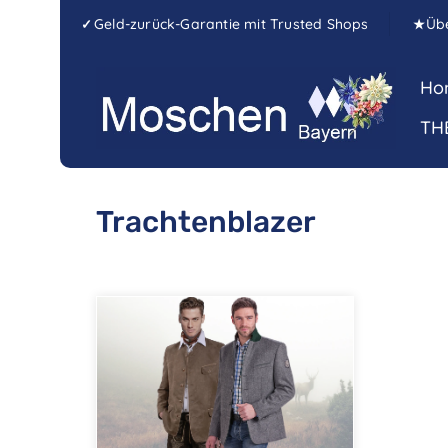
Zum Hauptinhalt springen
Zur Hauptnavigation springen
Geld-zurück-Garantie mit Trusted Shops
Üb
✓
★
Ho
TH
Trachtenblazer