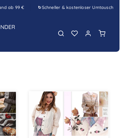
and ab 99 €
Schneller & kostenloser Umtausch
↻
INDER
Warenkorb enth