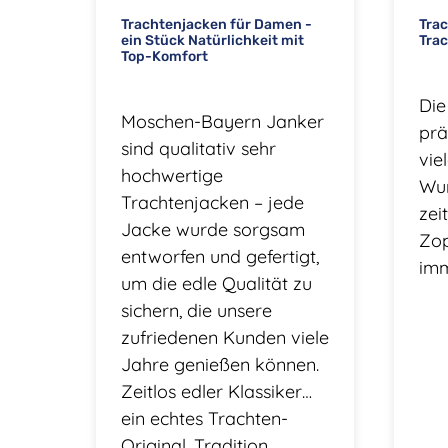
Trachtenjacken für Damen -
Tra
ein Stück Natürlichkeit mit
Trac
Top-Komfort
Die
Moschen-Bayern Janker
prä
sind qualitativ sehr
vie
hochwertige
Wu
Trachtenjacken – jede
zei
Jacke wurde sorgsam
Zop
entworfen und gefertigt,
imm
um die edle Qualität zu
sichern, die unsere
zufriedenen Kunden viele
Jahre genießen können.
Zeitlos edler Klassiker…
ein echtes Trachten-
Original. Tradition