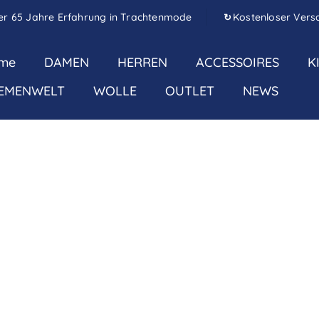
er 65 Jahre Erfahrung in Trachtenmode
Kostenloser Vers
↻
me
DAMEN
HERREN
ACCESSOIRES
K
EMENWELT
WOLLE
OUTLET
NEWS