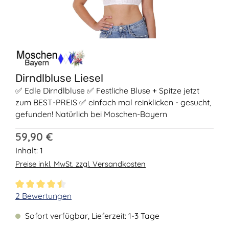
Dirndlbluse Liesel
✅ Edle Dirndlbluse ✅ Festliche Bluse + Spitze jetzt
zum BEST-PREIS ✅ einfach mal reinklicken - gesucht,
gefunden! Natürlich bei Moschen-Bayern
Regulärer Preis:
59,90 €
Inhalt:
1
Preise inkl. MwSt. zzgl. Versandkosten
Durchschnittliche Bewertung von 4.5 von 5 Sternen
2 Bewertungen
Sofort verfügbar, Lieferzeit: 1-3 Tage