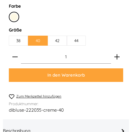
auswählen
Farbe
Creme
auswählen
Größe
38
40
42
44
Produkt Anzahl: Gib den gewünschten Wert ein ode
In den Warenkorb
Zum Merkzettel hinzufügen
Produktnummer:
dibluse-222035-creme-40
Beschreibung