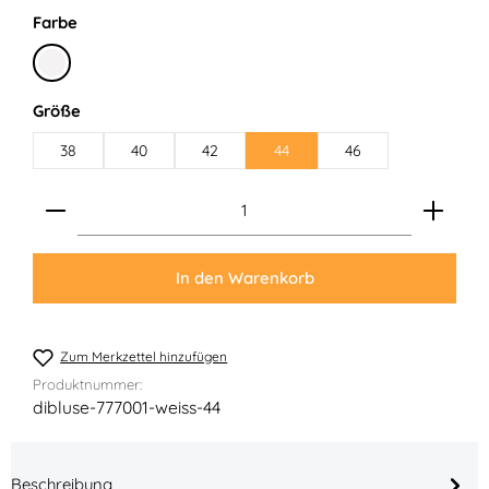
auswählen
Farbe
Weiß
auswählen
Größe
38
40
42
44
46
Produkt Anzahl: Gib den gewünschten Wert ein ode
In den Warenkorb
Zum Merkzettel hinzufügen
Produktnummer:
dibluse-777001-weiss-44
Beschreibung