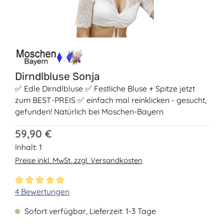
Dirndlbluse Sonja
✅ Edle Dirndlbluse ✅ Festliche Bluse + Spitze jetzt
zum BEST-PREIS ✅ einfach mal reinklicken - gesucht,
gefunden! Natürlich bei Moschen-Bayern
Regulärer Preis:
59,90 €
Inhalt:
1
Preise inkl. MwSt. zzgl. Versandkosten
Durchschnittliche Bewertung von 5 von 5 Sternen
4 Bewertungen
Sofort verfügbar, Lieferzeit: 1-3 Tage