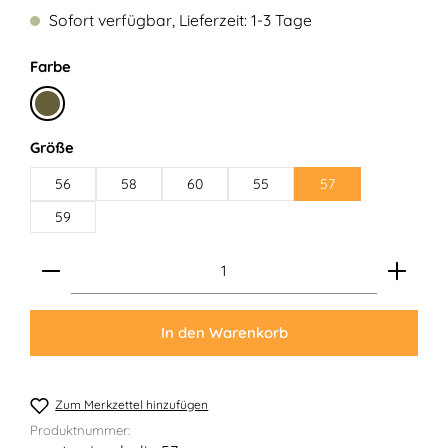
Sofort verfügbar, Lieferzeit: 1-3 Tage
auswählen
Farbe
Dunkeloliv
auswählen
Größe
56
58
60
55
57
59
Produkt Anzahl: Gib den gewünschten Wert ein ode
In den Warenkorb
Zum Merkzettel hinzufügen
Produktnummer: