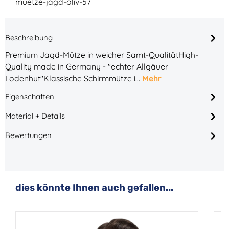
muetze-jagd-oliv-57
Beschreibung
Premium Jagd-Mütze in weicher Samt-QualitätHigh-
Quality made in Germany - "echter Allgäuer
Lodenhut"Klassische Schirmmütze i…
Mehr
Eigenschaften
Material + Details
Bewertungen
Produktgalerie überspringen
dies könnte Ihnen auch gefallen...