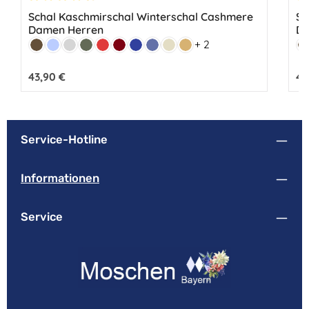
Durchschnittliche Bewertung von 4.64 von 5 Sternen
Du
Schal Kaschmirschal Winterschal Cashmere
Sc
Damen Herren
Da
Farbe:
Fa
+ 2
Dunkelbraun
Hellblau
Hellgrau
Oliv
Rot
Bordeaux
Marine
Mittelblau
Beige
Camel
D
Regulärer Preis:
43,90 €
Reg
43
Service-Hotline
Informationen
Service