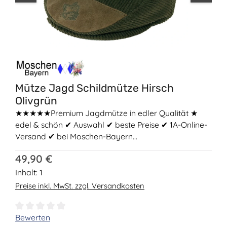
Mütze Jagd Schildmütze Hirsch
Olivgrün
★★★★★Premium Jagdmütze in edler Qualität ★
edel & schön ✔ Auswahl ✔ beste Preise ✔ 1A-Online-
Versand ✔ bei Moschen-Bayern...
Regulärer Preis:
49,90 €
Inhalt:
1
Preise inkl. MwSt. zzgl. Versandkosten
Durchschnittliche Bewertung von 0 von 5 Sternen
Bewerten