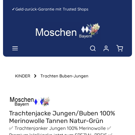
Zum Hauptinhalt springen
✓
Geld-zurück-Garantie mit Trusted Shops
Warenk
KINDER
Trachten Buben-Jungen
Bildergalerie überspringen
Trachtenjacke Jungen/Buben 100%
Merinowolle Tannen Natur-Grün
✅ Trachtenjanker Jungen 100% Merinowolle ✅
Premium Walkjacke jetzt zum SPEZIAL-PREIS ✅