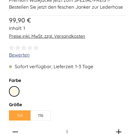
Bestellen Sie jetzt den feschen Janker zur Lederhose
Regulärer Preis:
99,90 €
Inhalt:
1
Preise inkl. MwSt. zzgl. Versandkosten
Durchschnittliche Bewertung von 0 von 5 Sternen
Bewerten
Sofort verfügbar, Lieferzeit: 1-3 Tage
auswählen
Farbe
Natur-Meliert
auswählen
Größe
104
116
Produkt Anzahl: Gib den gewünschten Wert ein ode