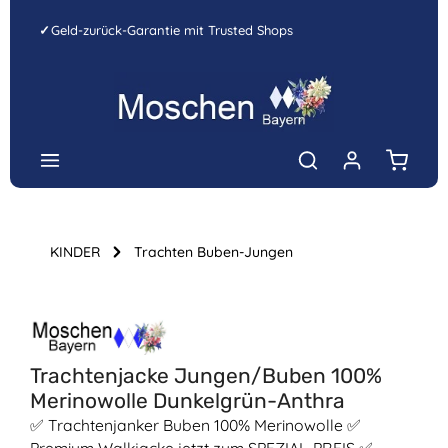
Zum Hauptinhalt springen
✓
Geld-zurück-Garantie mit Trusted Shops
Warenk
KINDER
Trachten Buben-Jungen
Bildergalerie überspringen
Trachtenjacke Jungen/Buben 100%
Merinowolle Dunkelgrün-Anthra
✅ Trachtenjanker Buben 100% Merinowolle ✅
Premium Walkjacke jetzt zum SPEZIAL-PREIS ✅