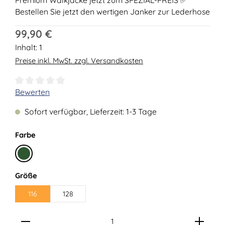
Bestellen Sie jetzt den wertigen Janker zur Lederhose
Regulärer Preis:
99,90 €
Inhalt:
1
Preise inkl. MwSt. zzgl. Versandkosten
Durchschnittliche Bewertung von 0 von 5 Sternen
Bewerten
Sofort verfügbar, Lieferzeit: 1-3 Tage
auswählen
Farbe
Tanne
auswählen
Größe
116
128
Produkt Anzahl: Gib den gewünschten Wert ein ode