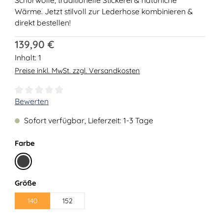
Wärme. Jetzt stilvoll zur Lederhose kombinieren &
direkt bestellen!
Regulärer Preis:
139,90 €
Inhalt:
1
Preise inkl. MwSt. zzgl. Versandkosten
Durchschnittliche Bewertung von 0 von 5 Sternen
Bewerten
Sofort verfügbar, Lieferzeit: 1-3 Tage
auswählen
Farbe
Anthrazit
auswählen
Größe
140
152