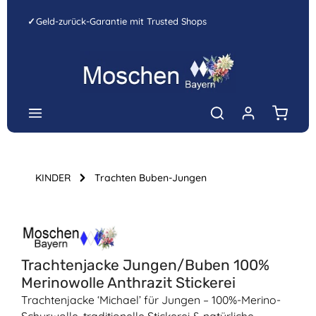
Zum Hauptinhalt springen
✓
Geld-zurück-Garantie mit Trusted Shops
Warenk
KINDER
Trachten Buben-Jungen
Bildergalerie überspringen
Trachtenjacke Jungen/Buben 100%
Merinowolle Anthrazit Stickerei
Trachtenjacke ‘Michael’ für Jungen – 100%-Merino-
Schurwolle, traditionelle Stickerei & natürliche