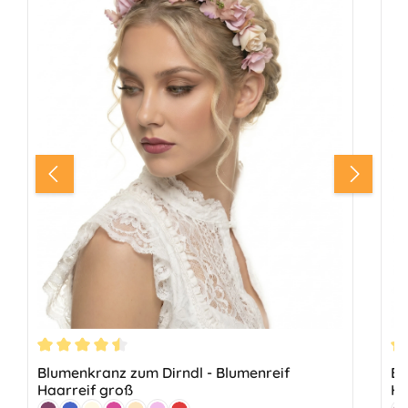
Durchschnittliche Bewertung von 4.56 von 5 Sternen
Du
Blumenkranz zum Dirndl - Blumenreif
Bl
Haarreif groß
Ha
Farbe:
Fa