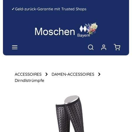
Zum Hauptinhalt springen
✓
Geld-zurück-Garantie mit Trusted Shops
Warenk
ACCESSOIRES
DAMEN-ACCESSOIRES
Dirndlstrümpfe
Bildergalerie überspringen