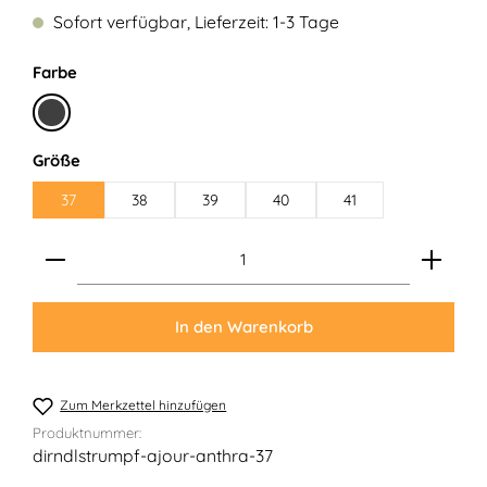
Sofort verfügbar, Lieferzeit: 1-3 Tage
auswählen
Farbe
Anthrazit
auswählen
Größe
37
38
39
40
41
Produkt Anzahl: Gib den gewünschten Wert ein ode
In den Warenkorb
Zum Merkzettel hinzufügen
Produktnummer:
dirndlstrumpf-ajour-anthra-37