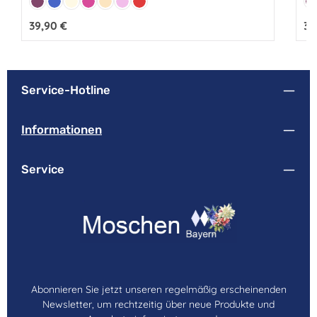
Beere
Blau
Creme
Pink
Puder
Rosa
Rot
B
Regulärer Preis:
39,90 €
Reg
39
Service-Hotline
Informationen
Service
Abonnieren Sie jetzt unseren regelmäßig erscheinenden
Newsletter, um rechtzeitig über neue Produkte und