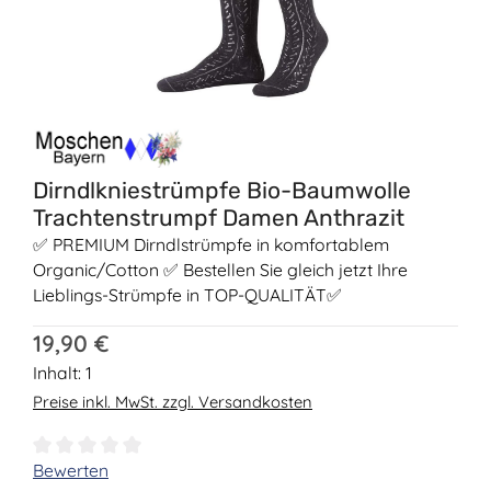
Dirndlkniestrümpfe Bio-Baumwolle
Trachtenstrumpf Damen Anthrazit
✅ PREMIUM Dirndlstrümpfe in komfortablem
Organic/Cotton ✅ Bestellen Sie gleich jetzt Ihre
Lieblings-Strümpfe in TOP-QUALITÄT✅
Regulärer Preis:
19,90 €
Inhalt:
1
Preise inkl. MwSt. zzgl. Versandkosten
Durchschnittliche Bewertung von 0 von 5 Sternen
Bewerten