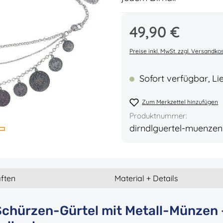
Regulärer Preis:
49,90 €
Durchschnittliche Bew
Preise inkl. MwSt. zzgl. Versandko
Sofort verfügbar, Lie
Zum Merkzettel hinzufügen
Produktnummer:
dirndlguertel-muenzen
ften
Material + Details
/Schürzen-Gürtel mit Metall-Münzen 