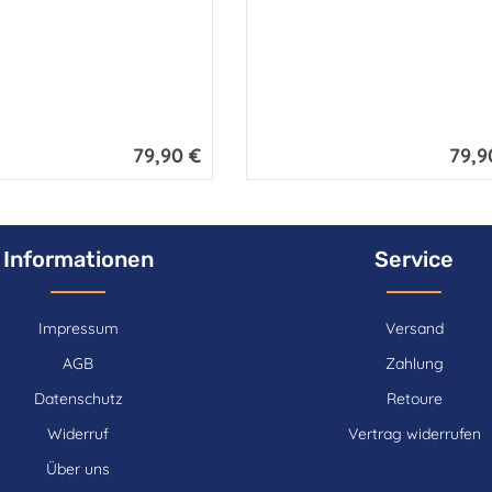
79,90 €
79,9
Regulärer Preis:
Regulär
Informationen
Service
Impressum
Versand
AGB
Zahlung
Datenschutz
Retoure
Widerruf
Vertrag widerrufen
Über uns