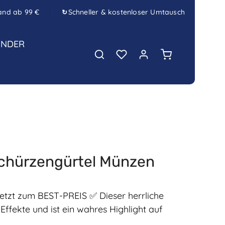
and ab 99 €
Schneller & kostenloser Umtausch
↻
INDER
Warenkorb enth
Schürzengürtel Münzen
zt zum BEST-PREIS ✅ Dieser herrliche
Effekte und ist ein wahres Highlight auf