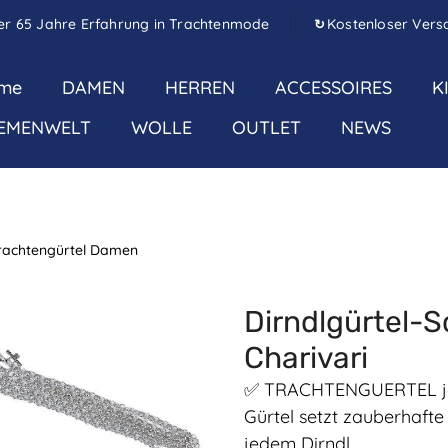
er 65 Jahre Erfahrung in Trachtenmode
Kostenloser Vers
↻
me
DAMEN
HERREN
ACCESSOIRES
K
EMENWELT
WOLLE
OUTLET
NEWS
rachtengürtel Damen
Dirndlgürtel-
Charivari
✅ TRACHTENGUERTEL jet
Gürtel setzt zauberhafte 
jedem Dirndl.