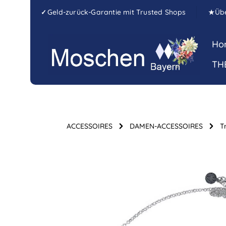
Zum Hauptinhalt springen
Zur Hauptnavigation springen
Geld-zurück-Garantie mit Trusted Shops
Üb
✓
★
Ho
TH
ACCESSOIRES
DAMEN-ACCESSOIRES
T
Bildergalerie überspringen