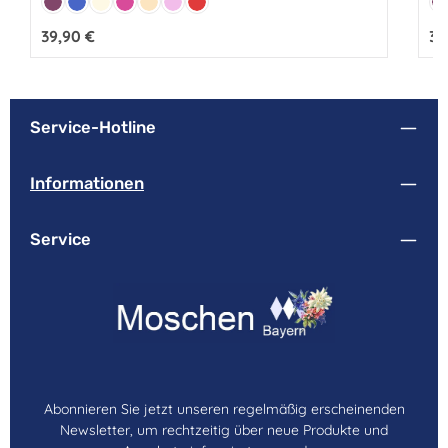
Beere
Blau
Creme
Pink
Puder
Rosa
Rot
B
Regulärer Preis:
39,90 €
Reg
39
Service-Hotline
Informationen
Service
Abonnieren Sie jetzt unseren regelmäßig erscheinenden
Newsletter, um rechtzeitig über neue Produkte und