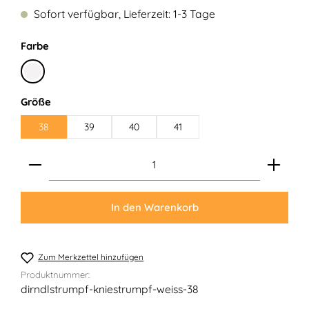
Sofort verfügbar, Lieferzeit: 1-3 Tage
auswählen
Farbe
Weiß
auswählen
Größe
38
39
40
41
Produkt Anzahl: Gib den gewünschten Wert ein ode
In den Warenkorb
Zum Merkzettel hinzufügen
Produktnummer:
dirndlstrumpf-kniestrumpf-weiss-38