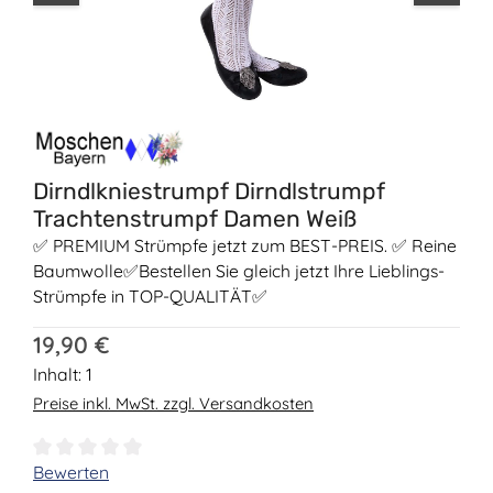
Dirndlkniestrumpf Dirndlstrumpf
Trachtenstrumpf Damen Weiß
✅ PREMIUM Strümpfe jetzt zum BEST-PREIS. ✅ Reine
Baumwolle✅Bestellen Sie gleich jetzt Ihre Lieblings-
Strümpfe in TOP-QUALITÄT✅
Regulärer Preis:
19,90 €
Inhalt:
1
Preise inkl. MwSt. zzgl. Versandkosten
Durchschnittliche Bewertung von 0 von 5 Sternen
Bewerten