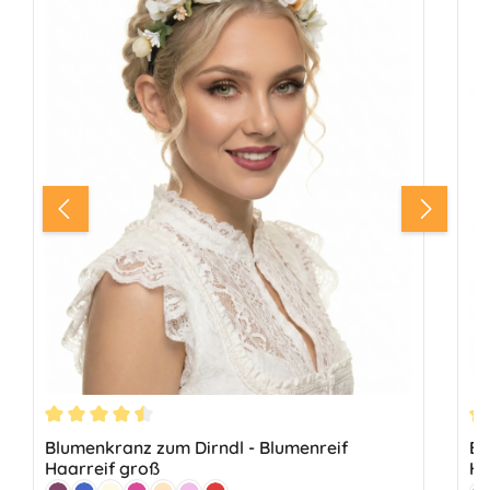
Durchschnittliche Bewertung von 4.56 von 5 Sternen
Du
Blumenkranz zum Dirndl - Blumenreif
Bl
Haarreif groß
Ha
Farbe:
Fa