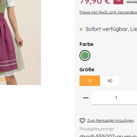
79,90 €
Regulä
199,90
Durchschnittliche Bew
Preise inkl. MwSt. zzgl. Versandko
Sofort verfügbar, Lie
auswählen
Farbe
Grün
auswählen
Größe
38
40
Produkt Anzahl: 
Zum Merkzettel hinzufügen
Produktnummer:
dirndl-555007-gruen-p