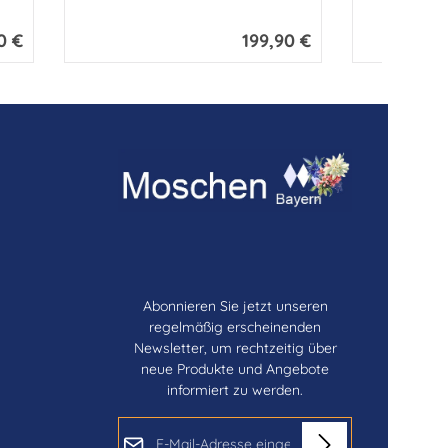
0 €
199,90 €
r Preis:
Regulärer Preis:
Abonnieren Sie jetzt unseren
regelmäßig erscheinenden
Newsletter, um rechtzeitig über
neue Produkte und Angebote
informiert zu werden.
E-Mail-Adresse*