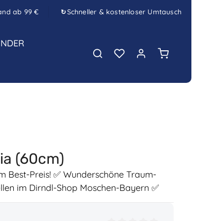
and ab 99 €
Schneller & kostenloser Umtausch
↻
INDER
Warenkorb enth
lia (60cm)
um Best-Preis! ✅ Wunderschöne Traum-
tellen im Dirndl-Shop Moschen-Bayern ✅