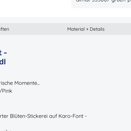
ften
Material + Details
 -
dl
rische Momente...
a/Pink
rter Blüten-Stickerei auf Karo-Font -
n