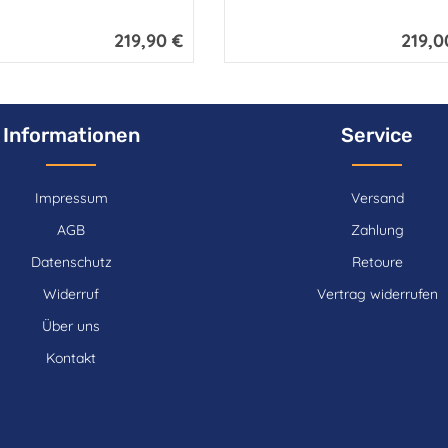
219,90 €
219,0
Regulärer Preis:
Reguläre
Informationen
Service
Impressum
Versand
AGB
Zahlung
Datenschutz
Retoure
Widerruf
Vertrag widerrufen
Über uns
Kontakt