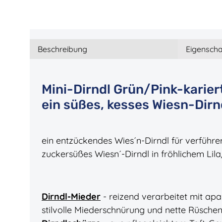
Beschreibung
Eigenscha
Mini-Dirndl Grün/Pink-kariert
ein süßes, kesses Wiesn-Dirn
ein entzückendes Wies´n-Dirndl für verführe
zuckersüßes Wiesn´-Dirndl in fröhlichem Lil
Dirndl-Mieder
- reizend verarbeitet mit apa
stilvolle Miederschnürung und nette Rüsche