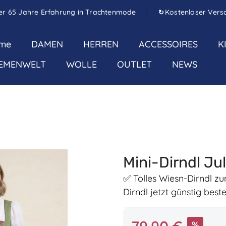
er 65 Jahre Erfahrung in Trachtenmode
Kostenloser Vers
↻
me
DAMEN
HERREN
ACCESSOIRES
K
EMENWELT
WOLLE
OUTLET
NEWS
Mini-Dirndl Ju
✅ Tolles Wiesn-Dirndl z
Dirndl jetzt günstig bes
Verkaufspreis:
%