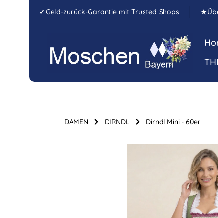
Zum Hauptinhalt springen
Zur Hauptnavigation springen
Geld-zurück-Garantie mit Trusted Shops
Üb
✓
★
Ho
TH
DAMEN
DIRNDL
Dirndl Mini - 60er
Bildergalerie überspringen