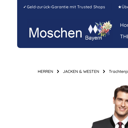
Zum Hauptinhalt springen
Zur Hauptnavigation springen
Geld-zurück-Garantie mit Trusted Shops
Üb
✓
★
Ho
TH
HERREN
JACKEN & WESTEN
Trachtenj
Bildergalerie überspringen