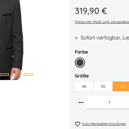
Regulärer Preis:
319,90 €
Durchschnittliche Bewe
Preise inkl. MwSt. zzgl. Versandko
Sofort verfügbar, Lie
auswählen
Farbe
Anthrazit
auswählen
Größe
46
50
52
Produkt Anzahl: 
Zum Merkzettel hinzufügen