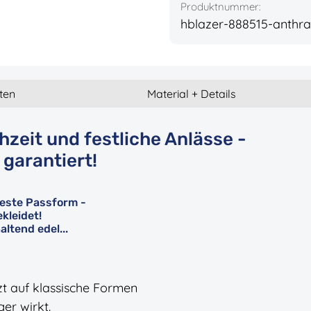
Produktnummer:
hblazer-888515-anthr
ten
Material + Details
eit und festliche Anlässe -
t garantiert!
beste Passform -
kleidet!
altend edel...
zt auf klassische Formen
ger wirkt.