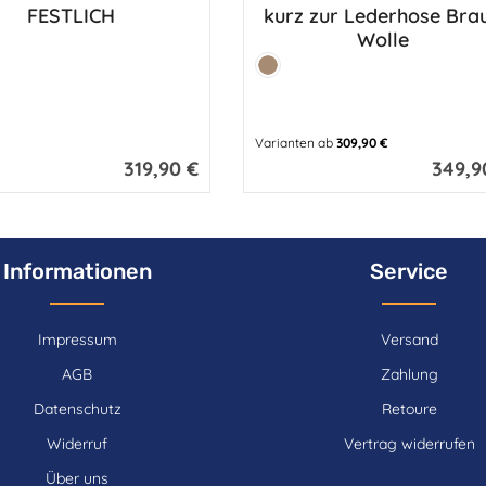
FESTLICH
kurz zur Lederhose Bra
Wolle
it
Farbe:
Hellbraun
Varianten ab
309,90 €
319,90 €
349,9
Regulärer Preis:
Regulärer
Informationen
Service
Impressum
Versand
AGB
Zahlung
Datenschutz
Retoure
Widerruf
Vertrag widerrufen
Über uns