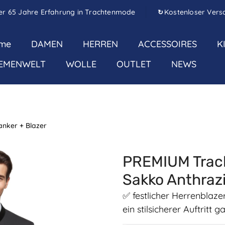
er 65 Jahre Erfahrung in Trachtenmode
Kostenloser Vers
↻
me
DAMEN
HERREN
ACCESSOIRES
K
EMENWELT
WOLLE
OUTLET
NEWS
anker + Blazer
PREMIUM Trach
Sakko Anthraz
✅ festlicher Herrenblaze
ein stilsicherer Auftritt g