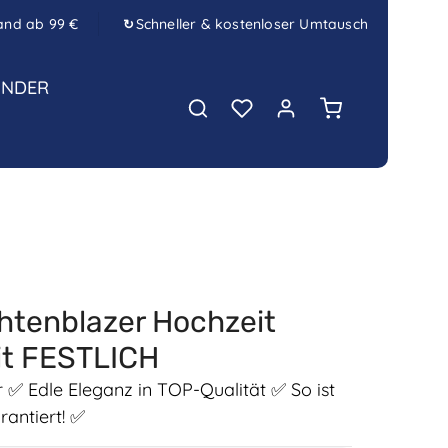
and ab 99 €
Schneller & kostenloser Umtausch
↻
INDER
Warenkorb enth
tenblazer Hochzeit
it FESTLICH
r ✅ Edle Eleganz in TOP-Qualität ✅ So ist
arantiert! ✅