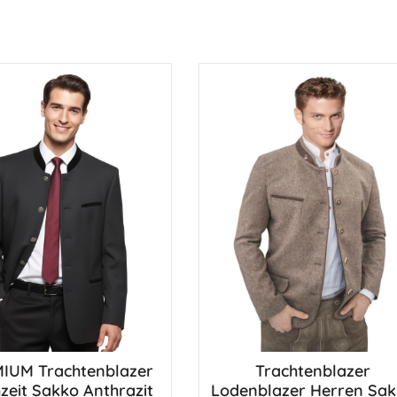
zu einem wahren Lieblingsstück!
IUM Trachtenblazer
Trachtenblazer
dukt Anzahl: Gib den gewünschten Wert e
Produkt Anzahl: G
zeit Sakko Anthrazit
Lodenblazer Herren Sa