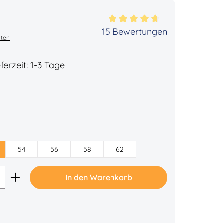
rtung von 4.67 von 5 Sternen
15 Bewertungen
sten
ferzeit: 1-3 Tage
54
56
58
62
Gib den gewünschten Wert ein oder benu
In den Warenkorb