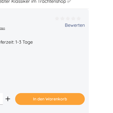
ebter Klassiker im Trachtenshop ✅
ertung von 0 von 5 Sternen
Bewerten
sten
ferzeit: 1-3 Tage
Gib den gewünschten Wert ein oder benu
In den Warenkorb