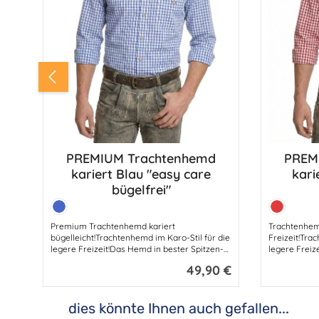
PREMIUM Trachtenhemd
PREM
Produkt Anzahl: Gib den gewünsc
Produ
kariert Blau "easy care
kari
bügelfrei"
Farbe:
Farbe:
Blau
Rot
Premium Trachtenhemd kariert
Trachtenhemd
bügelleicht!Trachtenhemd im Karo-Stil für die
Freizeit!Tra
legere Freizeit!Das Hemd in bester Spitzen-
legere Freiz
Qualität aus gekämmter Baumwolle
Qualität au
49,90 €
Regulärer Preis:
garantiert ein natürliches Wohlgefühl beim
garantiert e
Tragen – genau das braucht ein gutes
Tragen – gen
Freizeit-Hemd. Die hochwertig ausgerüstete
Freizeit-Hem
dies könnte Ihnen auch gefallen...
Baumwolle bietet höchsten
Baumwolle b
Produktgalerie überspringen
Tragekomfort.Dieses Trachtenhemd ist „EASY
Tragekomfor