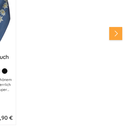
tuch
ib den gewünschten Wert ein oder benut
lächen um die Anzahl zu erhöhen oder zu
n oder benutze die Schaltflächen um di
blau
unkelbraun
Schwarz
schönem
errlich
uper
nd
r trägt.
,90 €
ulärer Preis:
ellrosa