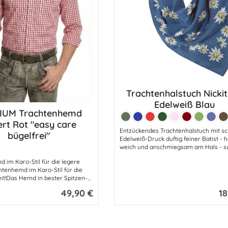
Trachtenhalstuch Nicki
Produkt Anzahl: G
Edelweiß Blau
IUM Trachtenhemd
Farbe:
hten Wert ein oder benutze die Schaltf
kt Anzahl: Gib den gewünschten Wert ei
Lodengrün
Marine
Rot
Tanne
Hellrosa
Bordeaux
Apfel
Mittel
D
ert Rot "easy care
Entzückendes Trachtenhalstuch mit 
bügelfrei"
Edelweiß-Druck duftig feiner Batist - h
weich und anschmiegsam am Hals - s
Trage-Komfort.Ganz herrlich feiner u
 im Karo-Stil für die legere
leichter Batist, der sich ganz wunderba
chtenhemd im Karo-Stil für die
Abmessungen: 53 cm - Breite 53 cmMaterial:
eit!Das Hemd in bester Spitzen-
100% BaumwolleFarben: Apfelgrün -
s gekämmter Baumwolle
Jeansblau - Bordeauxe-Weinrot -
49,90 €
18
Regulärer Preis:
Reg
in natürliches Wohlgefühl beim
Dunkelbraun - Schwarz - Kirschrot - H
au das braucht ein gutes
-
d. Die hochwertig ausgerüstete
ietet höchsten
t.Dieses Trachtenhemd ist „EASY