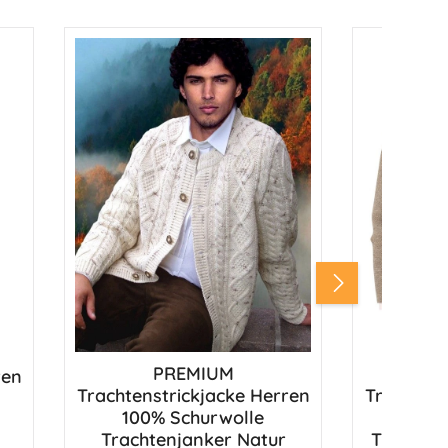
ib den gewünschten Wert ein oder benut
PREMIUM
ren
Produk
Trachtenstrickjacke Herren
Trachtens
100% Schurwolle
100%
Trachtenjanker Natur
Trachten