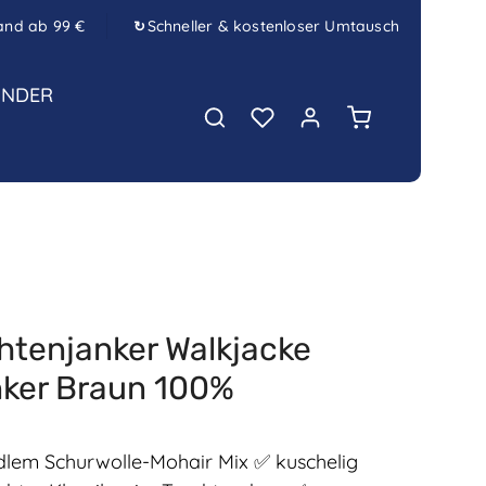
and ab 99 €
Schneller & kostenloser Umtausch
↻
INDER
Warenkorb enth
tenjanker Walkjacke
nker Braun 100%
edlem Schurwolle-Mohair Mix ✅ kuschelig