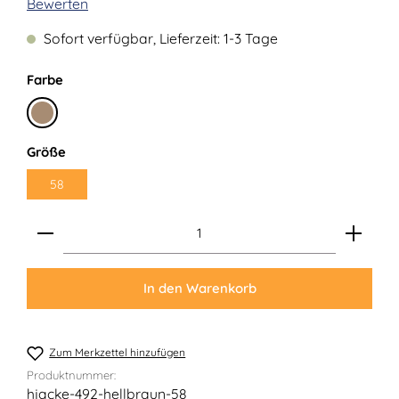
Durchschnittliche Bewertung von 0 von 5 Sternen
Bewerten
Sofort verfügbar, Lieferzeit: 1-3 Tage
auswählen
Farbe
Hellbraun
auswählen
Größe
58
Produkt Anzahl: Gib den gewünschten Wert ein ode
In den Warenkorb
Zum Merkzettel hinzufügen
Produktnummer:
hjacke-492-hellbraun-58