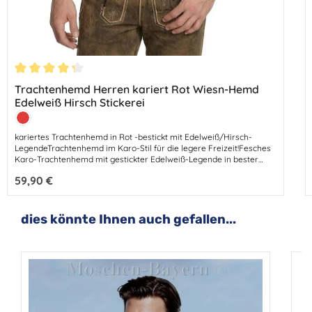
Durchschnittliche Bewertung von 4.33 von 5 Sternen
Trachtenhemd Herren kariert Rot Wiesn-Hemd
Edelweiß Hirsch Stickerei
Farbe:
Rot
kariertes Trachtenhemd in Rot -bestickt mit Edelweiß/Hirsch-
LegendeTrachtenhemd im Karo-Stil für die legere Freizeit!Fesches
Karo-Trachtenhemd mit gestickter Edelweiß-Legende in bester
Natur-Qualität.Flottes Karo zur Lederhose – das liegt voll im
Regulärer Preis:
59,90 €
Trend.Dieses schöne Trachtenhemd ist in komfortabler, luftiger
Stoff-Qualität (angenehmer Twill) gearbeitet –genau das Richtige
für aktive Männer. Eine attraktive Edelweiß/Hirsch-Stickerei ziert
die Knopfleiste.Ein perfektes Trachtenhemd für Ihre Freizeit-
Produktgalerie überspringen
dies könnte Ihnen auch gefallen...
Aktivitäten – mit diesem Hemd sind Sie immer chic gekleidet.