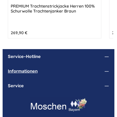
Durchschnittliche Bewertung von 4.33 von 5 Sternen
PREMIUM Trachtenstrickjacke Herren 100%
Schurwolle Trachtenjanker Braun
Regulärer Preis:
269,90 €
Reg
26
Service-Hotline
Informationen
Service