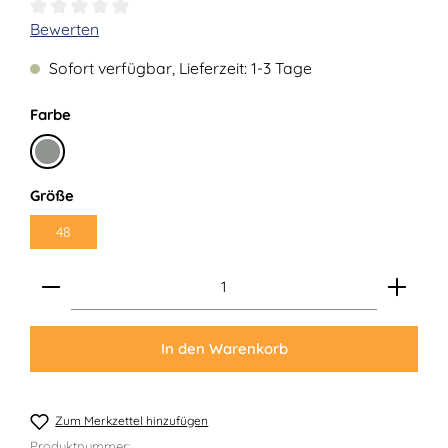
Durchschnittliche Bewertung von 0 von 5 Sternen
Bewerten
Sofort verfügbar, Lieferzeit: 1-3 Tage
auswählen
Farbe
Distel
auswählen
Größe
48
Produkt Anzahl: Gib den gewünschten Wert ein ode
In den Warenkorb
Zum Merkzettel hinzufügen
Produktnummer: