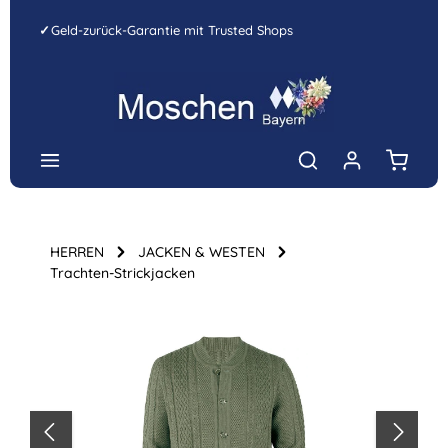
Zum Hauptinhalt springen
✓
Geld-zurück-Garantie mit Trusted Shops
Warenk
HERREN
JACKEN & WESTEN
Trachten-Strickjacken
Bildergalerie überspringen