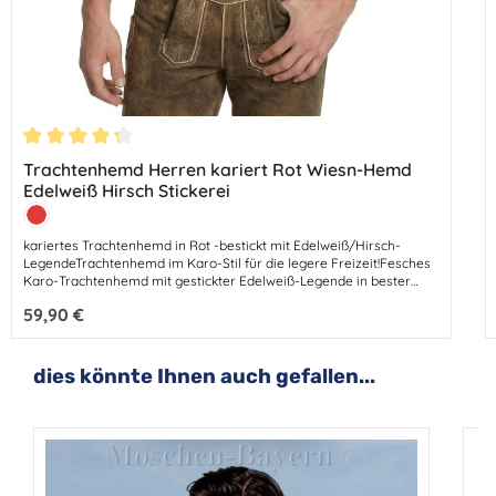
Durchschnittliche Bewertung von 4.33 von 5 Sternen
Trachtenhemd Herren kariert Rot Wiesn-Hemd
Edelweiß Hirsch Stickerei
Farbe:
Rot
kariertes Trachtenhemd in Rot -bestickt mit Edelweiß/Hirsch-
LegendeTrachtenhemd im Karo-Stil für die legere Freizeit!Fesches
Karo-Trachtenhemd mit gestickter Edelweiß-Legende in bester
Natur-Qualität.Flottes Karo zur Lederhose – das liegt voll im
Regulärer Preis:
59,90 €
Trend.Dieses schöne Trachtenhemd ist in komfortabler, luftiger
Stoff-Qualität (angenehmer Twill) gearbeitet –genau das Richtige
für aktive Männer. Eine attraktive Edelweiß/Hirsch-Stickerei ziert
die Knopfleiste.Ein perfektes Trachtenhemd für Ihre Freizeit-
Produktgalerie überspringen
dies könnte Ihnen auch gefallen...
Aktivitäten – mit diesem Hemd sind Sie immer chic gekleidet.