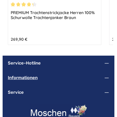
Durchschnittliche Bewertung von 4.33 von 5 Sternen
PREMIUM Trachtenstrickjacke Herren 100%
Schurwolle Trachtenjanker Braun
Regulärer Preis:
269,90 €
Reg
26
Service-Hotline
Informationen
Service