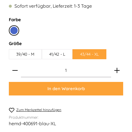
Sofort verfügbar, Lieferzeit: 1-3 Tage
auswählen
Farbe
Blau
auswählen
Größe
39/40 - M
41/42 - L
43/44 - XL
Produkt Anzahl: Gib den gewünschten Wert ein ode
In den Warenkorb
Zum Merkzettel hinzufügen
Produktnummer:
hemd-400691-blau-XL