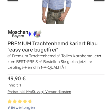
PREMIUM Trachtenhemd kariert Blau
"easy care bügelfrei"
✅ Premium Trachtenhemd ✅ Tolles Karohemd jetzt
zum BEST-PREIS ✅ Bestellen Sie gleich jetzt Ihr
Lieblings-Hemd in 1-A-QUALITÄT
Regulärer Preis:
49,90 €
Inhalt:
1
Preise inkl. MwSt. zzgl. Versandkosten
Durchschnittliche Bewertung von 4.67 von 5 Sternen
9 Bewertungen