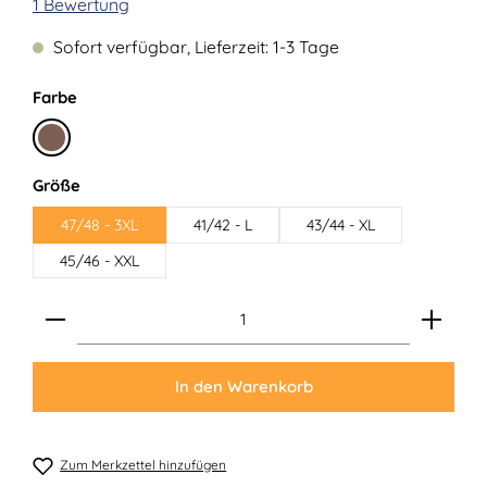
Durchschnittliche Bewertung von 5 von 5 Sternen
1 Bewertung
Sofort verfügbar, Lieferzeit: 1-3 Tage
auswählen
Farbe
Braun
auswählen
Größe
47/48 - 3XL
41/42 - L
43/44 - XL
45/46 - XXL
Produkt Anzahl: Gib den gewünschten Wert ein ode
In den Warenkorb
Zum Merkzettel hinzufügen