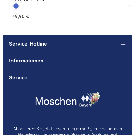
Farbe:
Fa
Blau
B
Regulärer Preis:
49,90 €
Reg
59
Service-Hotline
Informationen
Service
Abonnieren Sie jetzt unseren regelmäßig erscheinenden