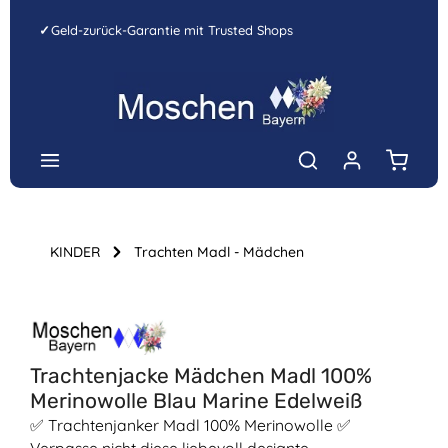
Zum Hauptinhalt springen
✓
Geld-zurück-Garantie mit Trusted Shops
Warenk
KINDER
Trachten Madl - Mädchen
Bildergalerie überspringen
Trachtenjacke Mädchen Madl 100%
Merinowolle Blau Marine Edelweiß
✅ Trachtenjanker Madl 100% Merinowolle ✅
Verpasse nicht diese liebevoll designte