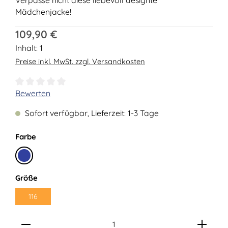
Mädchenjacke!
Regulärer Preis:
109,90 €
Inhalt:
1
Preise inkl. MwSt. zzgl. Versandkosten
Durchschnittliche Bewertung von 0 von 5 Sternen
Bewerten
Sofort verfügbar, Lieferzeit: 1-3 Tage
auswählen
Farbe
Marine
auswählen
Größe
116
Produkt Anzahl: Gib den gewünschten Wert ein ode