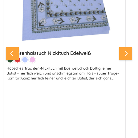
Trachtenhalstuch Nickituch Edelweiß
Farbe:
Tanne
Rot
Hellblau
Rosa
Hübsches Trachten-Nickituch mit Edelweißdruck Duftig feiner
Batist - herrlich weich und anschmiegsam am Hals - super Trage-
Komfort.Ganz herrlich feiner und leichter Batist, der sich ganz
wunderbar trägt.Abmessungen: 53 cm - Breite 53 cmMaterial: 100%
BaumwolleFarben: Rot-Grün - Rosa - Hellblau - Tanne-Rot -
Mittelblau - Weiß