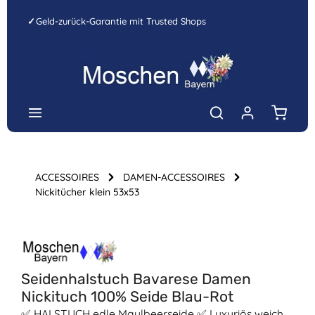
Zum Hauptinhalt springen
✓
Geld-zurück-Garantie mit Trusted Shops
Warenk
ACCESSOIRES
DAMEN-ACCESSOIRES
Nickitücher klein 53x53
Bildergalerie überspringen
Seidenhalstuch Bavarese Damen
Nickituch 100% Seide Blau-Rot
✅ HALSTUCH edle Maulbeerseide ✅ Luxuriös weich,