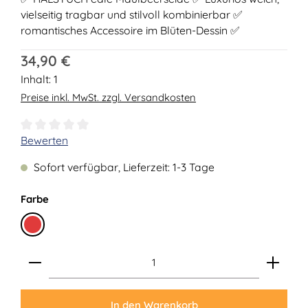
vielseitig tragbar und stilvoll kombinierbar ✅
romantisches Accessoire im Blüten-Dessin ✅
Regulärer Preis:
34,90 €
Inhalt:
1
Preise inkl. MwSt. zzgl. Versandkosten
Durchschnittliche Bewertung von 0 von 5 Sternen
Bewerten
Sofort verfügbar, Lieferzeit: 1-3 Tage
auswählen
Farbe
Rot
Produkt Anzahl: Gib den gewünschten Wert ein ode
In den Warenkorb