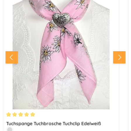
Durchschnittliche Bewertung von 5 von 5 Sternen
Tuchspange Tuchbrosche Tuchclip Edelweiß
Farbe: