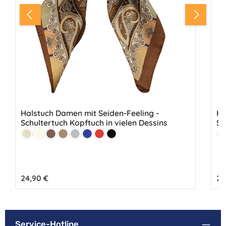
Halstuch Damen mit Seiden-Feeling -
Ha
Schultertuch Kopftuch in vielen Dessins
Sc
Farbe:
Fa
Beige
Creme
Braun
Hellbraun
Grau
Marine
Rot
Schwarz
B
Regulärer Preis:
24,90 €
Reg
24
Service-Hotline