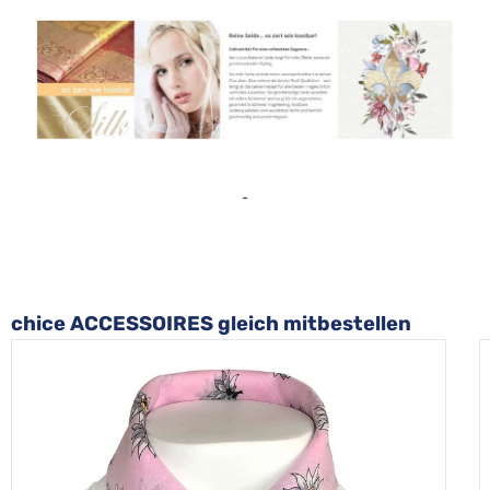
-
Produktgalerie überspringen
chice ACCESSOIRES gleich mitbestellen