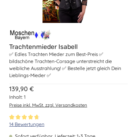
Trachtenmieder Isabell
✅ Edles Trachten Mieder zum Best-Preis ✅
bildschöne Trachten-Corsage unterstreicht die
weibliche Ausstrahlung! ✅ Bestelle jetzt gleich Dein
Lieblings-Mieder ✅
Regulärer Preis:
139,90 €
Inhalt:
1
Preise inkl. MwSt. zzgl. Versandkosten
Durchschnittliche Bewertung von 4.71 von 5 Sternen
14 Bewertungen
Sofort verfügbar, Lieferzeit: 1-3 Tage