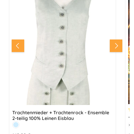
Trachtenmieder + Trachtenrock - Ensemble
Du
2-teilig 100% Leinen Eisblau
Tr
Farbe:
Fa
Eisblau
S