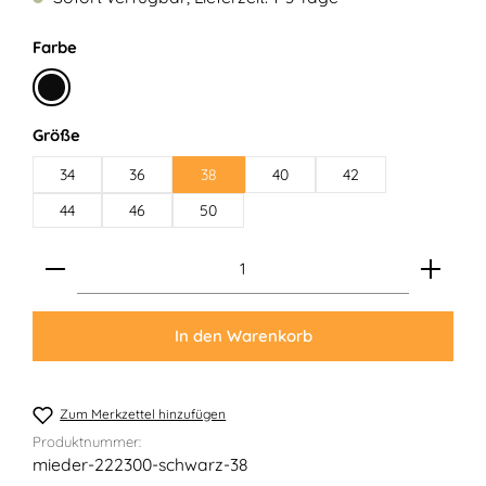
auswählen
Farbe
Schwarz
auswählen
Größe
34
36
38
40
42
44
46
50
Produkt Anzahl: Gib den gewünschten Wert ein ode
In den Warenkorb
Zum Merkzettel hinzufügen
Produktnummer:
mieder-222300-schwarz-38