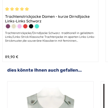
Durchschnittliche Bewertung von 5 von 5 Sternen
Trachtenstrickjacke Damen - kurze Dirndljacke
Links-Links Schwarz
Farbe:
Beere
Beige
Rosa
Rot
Schwarz
Türkis
Trachtenstrickjacke/Dirndljacke Schwarz -traditionell in geliebtem
Links/Links-Strick Klassische Trachtenjacke im aparten Links-Links-
Strickmuster,die souveräne Klassikerin mit femininen
Akzenten.Diese hinreißende Trachtenjacke ist einfach entzückend
im Dessin.Eine prima Jacke, die sich perfekt zu jedem Dirndl oder
sportivem Trachten-Outfit kombinieren lässt.Ein Evergreen - immer
Regulärer Preis:
89,90 €
aktuell - der pure Stil passt zu jedem Outfit. Kleiner Preis – große
Wirkung!
Produktgalerie überspringen
dies könnte Ihnen auch gefallen...