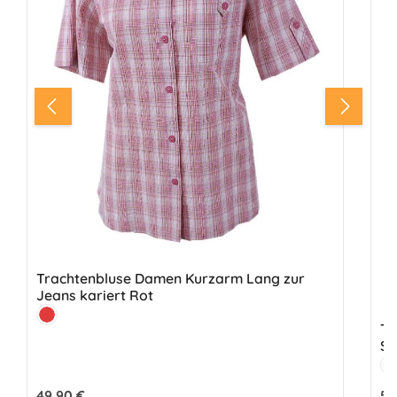
Trachtenbluse Damen Kurzarm Lang zur
Jeans kariert Rot
Farbe:
Rot
Tr
St
Fa
W
Regulärer Preis:
49,90 €
Reg
59