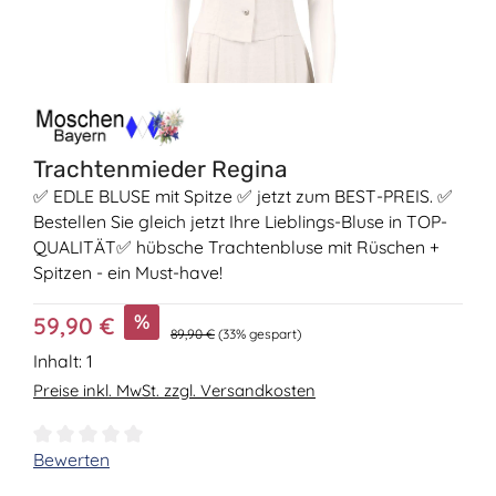
Trachtenmieder Regina
✅ EDLE BLUSE mit Spitze ✅ jetzt zum BEST-PREIS. ✅
Bestellen Sie gleich jetzt Ihre Lieblings-Bluse in TOP-
QUALITÄT✅ hübsche Trachtenbluse mit Rüschen +
Spitzen - ein Must-have!
Verkaufspreis:
%
59,90 €
Regulärer Preis:
89,90 €
(33% gespart)
Inhalt:
1
Preise inkl. MwSt. zzgl. Versandkosten
Durchschnittliche Bewertung von 0 von 5 Sternen
Bewerten