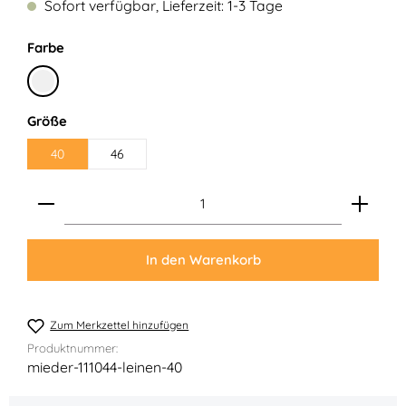
Sofort verfügbar, Lieferzeit: 1-3 Tage
auswählen
Farbe
Leinen
auswählen
Größe
40
46
Produkt Anzahl: Gib den gewünschten Wert ein ode
In den Warenkorb
Zum Merkzettel hinzufügen
Produktnummer:
mieder-111044-leinen-40