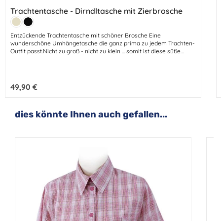
Trachtentasche - Dirndltasche mit Zierbrosche
Farbe:
Beige
Schwarz
Entzückende Trachtentasche mit schöner Brosche Eine
wunderschöne Umhängetasche die ganz prima zu jedem Trachten-
Outfit passt.Nicht zu groß - nicht zu klein ... somit ist diese süße
Dirndltasche bestens geeignet um alles Nötige zu verstauen. Breite
oben 26 cm - Höhe 16 cm - Tiefe 9 cmlanges Umhänge-Band -
Tasche aus Kunstleder (Leinen-Optik)1 großes Innenfach - 1
zusätzliches Reißverschlussfach innen Reißverschlussbesonders
Regulärer Preis:
49,90 €
hübsch akzentuiert mit silberner Brosche100% Polyurethan -
Metallteile Messing - Innenfutter PolyesterFarbe: Beige + Schwarz
Produktgalerie überspringen
dies könnte Ihnen auch gefallen...