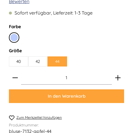
Durchschnittliche Bewertung von 0 von 5 Sternen
Bewerten
Sofort verfügbar, Lieferzeit: 1-3 Tage
auswählen
Farbe
Hellblau
auswählen
Größe
40
42
44
Produkt Anzahl: Gib den gewünschten Wert ein ode
In den Warenkorb
Zum Merkzettel hinzufügen
Produktnummer:
bluse-7132-apfel-44