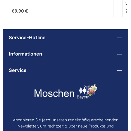
Var
Regulärer Preis:
89,90 €
Reg
74
Service-Hotline
Informationen
Service
Abonnieren Sie jetzt unseren regelmäßig erscheinenden
Newsletter, um rechtzeitig über neue Produkte und