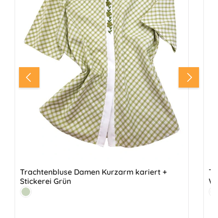
Trachtenbluse Damen Kurzarm kariert +
Tr
Stickerei Grün
We
Farbe:
Fa
Lindgrün
W