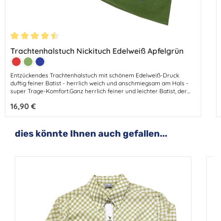
Durchschnittliche Bewertung von 4.5 von 5 Sternen
Trachtenhalstuch Nickituch Edelweiß Apfelgrün
Farbe:
Rot
Apfel
Marine
Entzückendes Trachtenhalstuch mit schönem Edelweiß-Druck
duftig feiner Batist - herrlich weich und anschmiegsam am Hals -
super Trage-Komfort.Ganz herrlich feiner und leichter Batist, der
sich ganz wunderbar trägt. Abmessungen: 53 cm - Breite 53
Regulärer Preis:
16,90 €
cmMaterial: 100% BaumwolleFarben: Apfelgrün - Marineblau -
Bordeauxe Weinrot - Lodengrün - Gelb
Produktgalerie überspringen
dies könnte Ihnen auch gefallen...