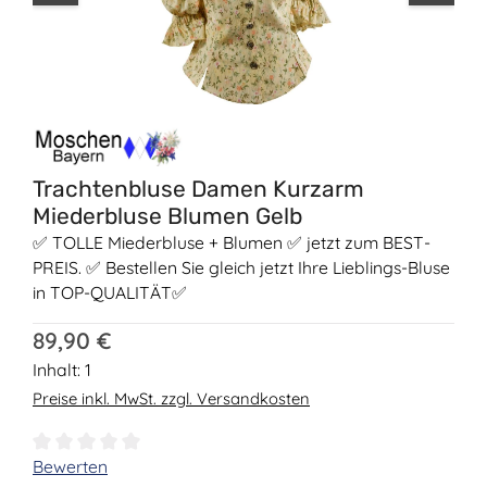
Trachtenbluse Damen Kurzarm
Miederbluse Blumen Gelb
✅ TOLLE Miederbluse + Blumen ✅ jetzt zum BEST-
PREIS. ✅ Bestellen Sie gleich jetzt Ihre Lieblings-Bluse
in TOP-QUALITÄT✅
Regulärer Preis:
89,90 €
Inhalt:
1
Preise inkl. MwSt. zzgl. Versandkosten
Durchschnittliche Bewertung von 0 von 5 Sternen
Bewerten