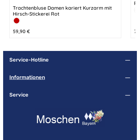
Ro
Trachtenbluse Damen kariert Kurzarm mit
Fa
W
Hirsch-Stickerei Rot
Farbe:
Kirschrot
Regulärer Preis:
59,90 €
Reg
79
Service-Hotline
Informationen
Service