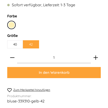
Sofort verfügbar, Lieferzeit: 1-3 Tage
auswählen
Farbe
Gelb
auswählen
Größe
40
42
Produkt Anzahl: Gib den gewünschten Wert ein ode
In den Warenkorb
Zum Merkzettel hinzufügen
Produktnummer:
bluse-339310-gelb-42