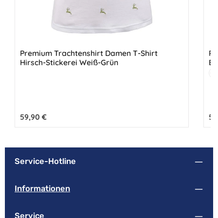
Premium Trachtenshirt Damen T-Shirt
PR
Hirsch-Stickerei Weiß-Grün
Ed
Fa
W
Regulärer Preis:
59,90 €
Reg
59
Service-Hotline
Informationen
Service