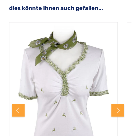
Produktgalerie überspringen
dies könnte Ihnen auch gefallen...