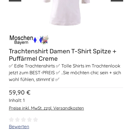
Trachtenshirt Damen T-Shirt Spitze +
Puffärmel Creme
✅ Edle Trachtenshirts ✅ Tolle Shirts im Trachtenlook
jetzt zum BEST-PREIS ✅ ..Sie möchten chic sein + sich
wohl fühlen, stimmt´s! ✅
Regulärer Preis:
59,90 €
Inhalt:
1
Preise inkl. MwSt. zzgl. Versandkosten
Durchschnittliche Bewertung von 0 von 5 Sternen
Bewerten