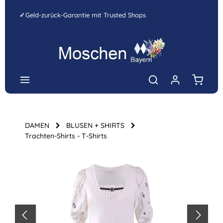
Zum Hauptinhalt springen
✓
Geld-zurück-Garantie mit Trusted Shops
Warenk
DAMEN
BLUSEN + SHIRTS
Trachten-Shirts - T-Shirts
Bildergalerie überspringen