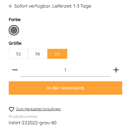
Sofort verfügbar, Lieferzeit: 1-3 Tage
auswählen
Farbe
Mittelgrau
auswählen
Größe
52
56
60
Produkt Anzahl: Gib den gewünschten Wert ein ode
In den Warenkorb
Zum Merkzettel hinzufügen
Produktnummer:
hshirt-222022-grau-60