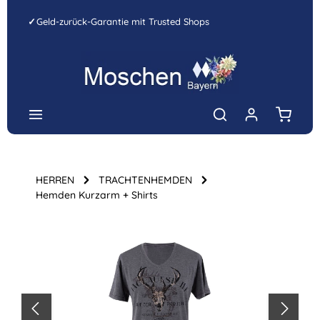
Zum Hauptinhalt springen
✓
Geld-zurück-Garantie mit Trusted Shops
Warenk
HERREN
TRACHTENHEMDEN
Hemden Kurzarm + Shirts
Bildergalerie überspringen