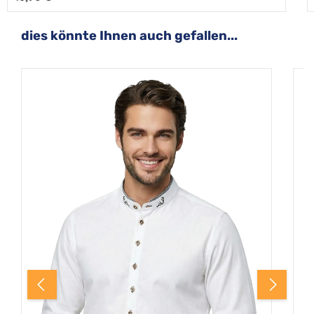
Produktgalerie überspringen
dies könnte Ihnen auch gefallen...