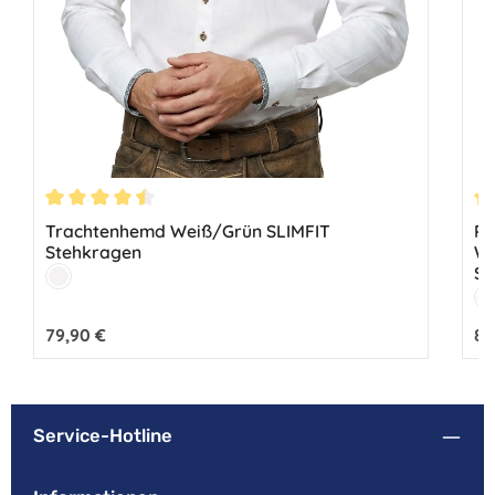
Durchschnittliche Bewertung von 4.5 von 5 Sternen
Du
Trachtenhemd Weiß/Grün SLIMFIT
Pr
Stehkragen
We
St
Farbe:
Weiß
Fa
W
Regulärer Preis:
79,90 €
Reg
89
Service-Hotline