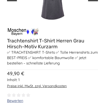
Trachtenshirt T-Shirt Herren Grau
Hirsch-Motiv Kurzarm
✅ TRACHTENSHIRT T-Shirts ✅ Tolle Herrenshirts zum
BEST-PREIS ✅ komfortable Baumwolle ✅ jetzt
bestellen – schnellste Lieferung
Regulärer Preis:
49,90 €
Inhalt:
1
Preise inkl. MwSt. zzgl. Versandkosten
Durchschnittliche Bewertung von 0 von 5 Sternen
Bewerten