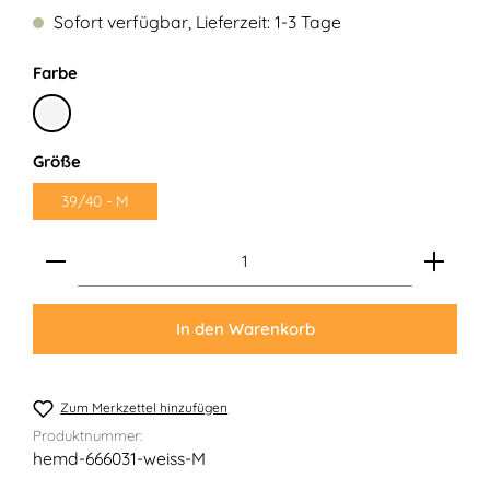
Sofort verfügbar, Lieferzeit: 1-3 Tage
auswählen
Farbe
Weiß
auswählen
Größe
39/40 - M
Produkt Anzahl: Gib den gewünschten Wert ein ode
In den Warenkorb
Zum Merkzettel hinzufügen
Produktnummer:
hemd-666031-weiss-M