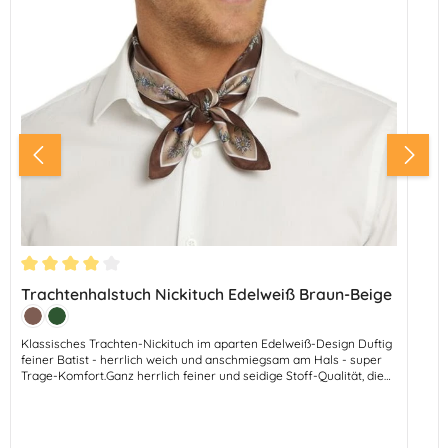
Durchschnittliche Bewertung von 4 von 5 Sternen
Trachtenhalstuch Nickituch Edelweiß Braun-Beige
Farbe:
Braun
Tanne
Klassisches Trachten-Nickituch im aparten Edelweiß-Design Duftig
feiner Batist - herrlich weich und anschmiegsam am Hals - super
Trage-Komfort.Ganz herrlich feiner und seidige Stoff-Qualität, die
sich ganz wunderbar trägt.Abmessungen: 50 cm - Breite 50
cmMaterial: 100% PolyesterFarben: Kirschrot - Rand
TanneGrün/Loden - Rand NaturBlau - Marine - Rand
HellblauMoosgrün - Rand DistelgrünMarine - Rand TanneBraun -