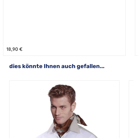
Rand BeigeNatur - Rand Lodengrün
Regulärer Preis:
18,90 €
Produktgalerie überspringen
dies könnte Ihnen auch gefallen...