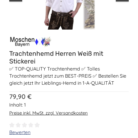
Trachtenhemd Herren Weiß mit
Stickerei
✅ TOP-QUALITY Trachtenhemd ✅ Tolles
Trachtenhemd jetzt zum BEST-PREIS ✅ Bestellen Sie
gleich jetzt Ihr Lieblings-Hemd in 1-A-QUALITÄT
Regulärer Preis:
79,90 €
Inhalt:
1
Preise inkl. MwSt. zzgl. Versandkosten
Durchschnittliche Bewertung von 0 von 5 Sternen
Bewerten