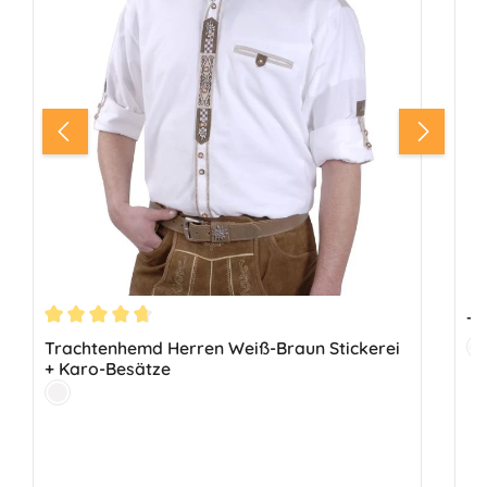
Tr
Durchschnittliche Bewertung von 4.63 von 5 Sternen
Fa
Trachtenhemd Herren Weiß-Braun Stickerei
W
+ Karo-Besätze
Farbe:
Weiß